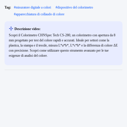
Tag:
#
misuratore digitale a colori
#
dispositivo del colorimetro
#
apparecchiatura di collaudo di colore
Descrizione video:
Scopri il Colorimetro CHNSpec Tech CS-280, un colorimetro con apertura da 8
mm progettato per test del colore rapidi e accurati. Ideale per settori come la
plastica, la stampa e il tessile, misura L*a*b*, L*c*h* e la differenza di colore ΔE
con precisione. Scopri come utilizzare questo strumento avanzato per le tue
esigenze di analisi del colore.