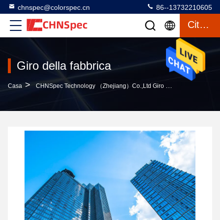
chnspec@colorspec.cn
86--13732210605
Citazione
Giro della fabbrica
>
Casa
CHNSpec Technology （Zhejiang）Co.,Ltd Giro Della Fabbrica