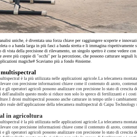
 analisi uniche, è diventata una forza chiave per raggiungere scoperte e innovazi
ta o a banda larga in più fasci a banda stretta e li immagina rispettivamente su
o di vista della precisione di rilevamento, un singolo spettro è come vedere con
 avere più coppie di "occhi" per la percezione, che possono catturare segnali l
applicazioni magiche# Scaviamo più a fondo #
insieme.
a multispectral
ltispectral è la più utilizzata nelle applicazioni agricole.La telecamera montat
ilevare con precisione informazioni chiave come il contenuto di azoto, contenuto
i e gli operatori agricoli possono analizzare con precisione lo stato di crescita d
i dell'analisiIn questo modo si riduce non solo lo spreco di fertilizzanti e i cost
olture.I droni multispectral possono anche catturare in tempo utile i cambiament
adro reale dell'applicazione della telecamera multispectral di Caipu Technology
al in agricoltura
ltispectral è la più utilizzata nelle applicazioni agricole.La telecamera montat
ilevare con precisione informazioni chiave come il contenuto di azoto, contenuto
i e gli operatori agricoli possono analizzare con precisione lo stato di crescita d