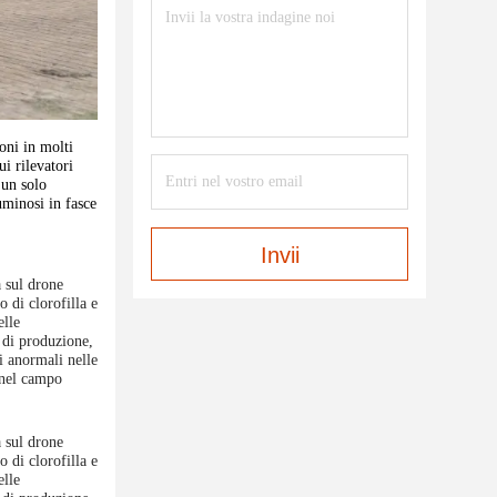
oni in molti
i rilevatori
 un solo
uminosi in fasce
Invii
a sul drone
 di clorofilla e
elle
i di produzione,
i anormali nelle
 nel campo
a sul drone
 di clorofilla e
elle