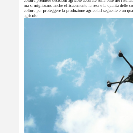
colture,prendere decisioni agricole accurate sulla base dei risultat
ma si migliorano anche efficacemente la resa e la qualità delle c
colture per proteggere la produzione agricolaIl seguente è un qu
agricolo.