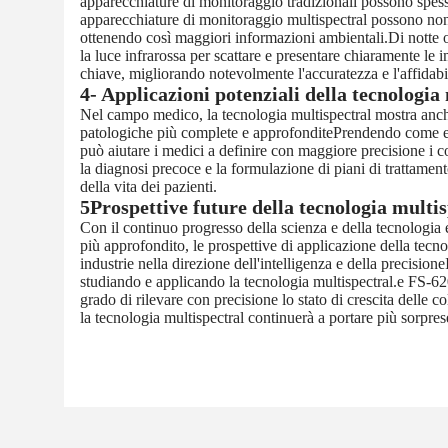
apparecchiature di monitoraggio tradizionali possono spess
apparecchiature di monitoraggio multispectral possono non so
ottenendo così maggiori informazioni ambientali.Di notte o 
la luce infrarossa per scattare e presentare chiaramente le 
chiave, migliorando notevolmente l'accuratezza e l'affidabi
4- Applicazioni potenziali della tecnologi
Nel campo medico, la tecnologia multispectral mostra anch
patologiche più complete e approfonditePrendendo come ese
può aiutare i medici a definire con maggiore precisione i co
la diagnosi precoce e la formulazione di piani di trattament
della vita dei pazienti.
5Prospettive future della tecnologia multi
Con il continuo progresso della scienza e della tecnologia e
più approfondito, le prospettive di applicazione della tec
industrie nella direzione dell'intelligenza e della precis
studiando e applicando la tecnologia multispectral.
e FS-62
grado di rilevare con precisione lo stato di crescita delle c
la tecnologia multispectral continuerà a portare più sorpres