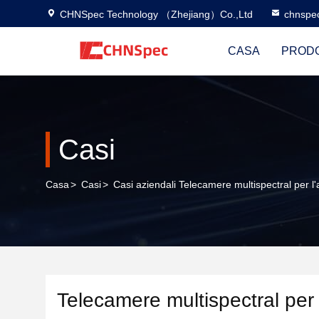
CHNSpec Technology （Zhejiang）Co.,Ltd
chnspe
CASA
PRODO
Casi
Casa
>
Casi
>
Casi aziendali Telecamere multispectral per l'a
Telecamere multispectral per l