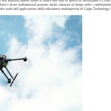
i dell'analisiIn questo modo si riduce non solo lo spreco di fertilizzanti e i cost
olture.I droni multispectral possono anche catturare in tempo utile i cambiament
adro reale dell'applicazione della telecamera multispectral di Caipu Technology