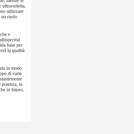
le, mentre le
 ultravioletta,
no utilizzare
e un ruolo
iche e
ltispectral
lida base per
erà la qualità
cata in modo
ppo di varie
ostantemente
e potenza, in
che in futuro,