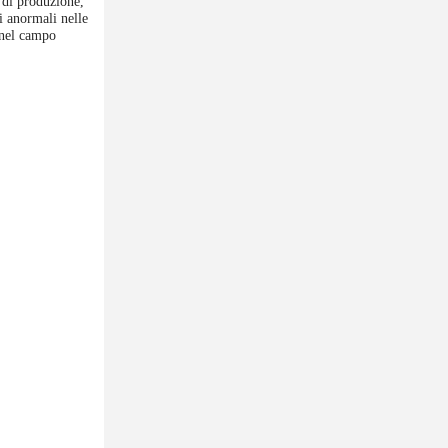
i di produzione,
i anormali nelle
 nel campo