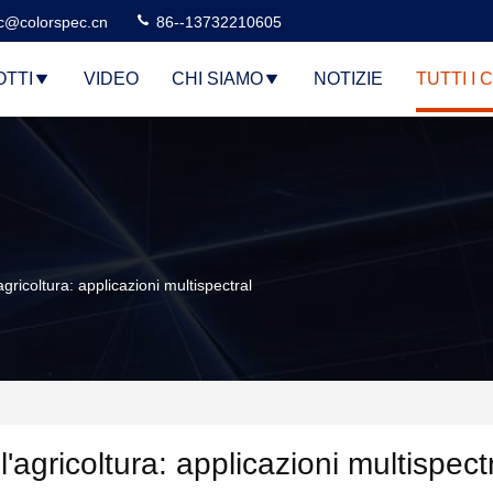
c@colorspec.cn
86--13732210605
TTI
VIDEO
CHI SIAMO
NOTIZIE
TUTTI I 
gricoltura: applicazioni multispectral
'agricoltura: applicazioni multispect