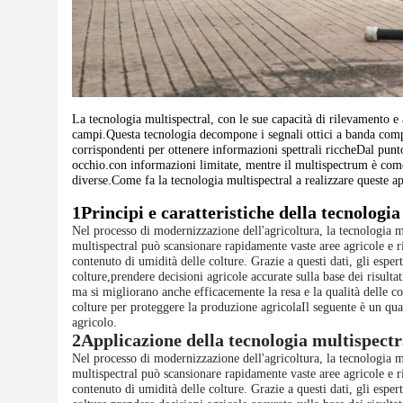
La tecnologia multispectral, con le sue capacità di rilevamento e
campi.Questa tecnologia decompone i segnali ottici a banda comple
corrispondenti per ottenere informazioni spettrali riccheDal punt
occhio.con informazioni limitate, mentre il multispectrum è come
diverse.Come fa la tecnologia multispectral a realizzare queste 
1Principi e caratteristiche della tecnologi
Nel processo di modernizzazione dell'agricoltura, la tecnologia mu
multispectral può scansionare rapidamente vaste aree agricole e r
contenuto di umidità delle colture. Grazie a questi dati, gli espert
colture,prendere decisioni agricole accurate sulla base dei risultat
ma si migliorano anche efficacemente la resa e la qualità delle c
colture per proteggere la produzione agricolaIl seguente è un qu
agricolo.
2Applicazione della tecnologia multispectr
Nel processo di modernizzazione dell'agricoltura, la tecnologia mu
multispectral può scansionare rapidamente vaste aree agricole e r
contenuto di umidità delle colture. Grazie a questi dati, gli espert