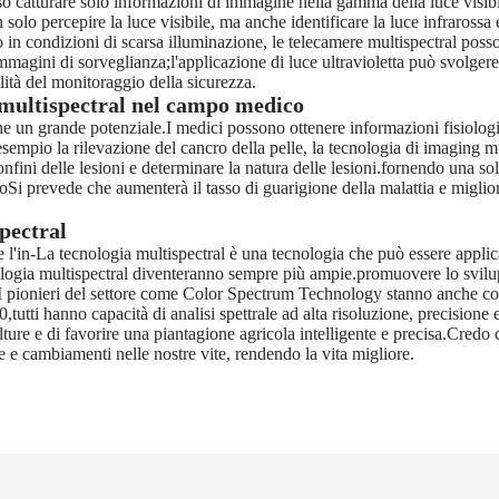
o catturare solo informazioni di immagine nella gamma della luce visibi
lo percepire la luce visibile, ma anche identificare la luce infrarossa e
in condizioni di scarsa illuminazione, le telecamere multispectral posso
immagini di sorveglianza;l'applicazione di luce ultravioletta può svolger
lità del monitoraggio della sicurezza.
a multispectral nel campo medico
e un grande potenziale.I medici possono ottenere informazioni fisiolog
mpio la rilevazione del cancro della pelle, la tecnologia di imaging mu
nfini delle lesioni e determinare la natura delle lesioni.fornendo una so
oSi prevede che aumenterà il tasso di guarigione della malattia e miglior
spectral
 l'in-
La tecnologia multispectral è una tecnologia che può essere appli
nologia multispectral diventeranno sempre più ampie.promuovere lo svilu
ioneI pionieri del settore come Color Spectrum Technology stanno anche c
0,
tutti hanno capacità di analisi spettrale ad alta risoluzione, precisione 
olture e di favorire una piantagione agricola intelligente e precisa.Credo 
e e cambiamenti nelle nostre vite, rendendo la vita migliore.