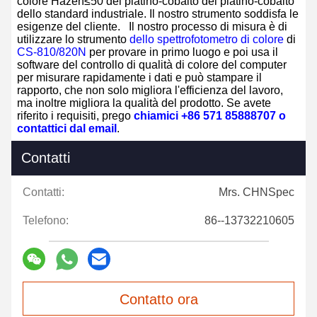
colore Hazen≤50 del platino-cobalto del platino-cobalto
dello standard industriale. Il nostro strumento soddisfa le
esigenze del cliente.
Il nostro processo di misura è di
utilizzare
lo strumento
dello spettrofotometro di colore
di
CS-810/820N
per provare in primo luogo e poi usa il
software del controllo di qualità di colore del computer
per misurare rapidamente i dati e può stampare il
rapporto, che non solo migliora l'efficienza del lavoro,
ma inoltre migliora la qualità del prodotto. Se avete
riferito i requisiti, prego
chiamici +86 571 85888707 o
contattici dal email
.
Contatti
Contatti:
Mrs. CHNSpec
Telefono:
86--13732210605
Contatto ora