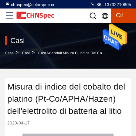
chnspec@colorspec.cn
86--13732210605
Citazione
Casi
>
>
Casa
Casi
Casi Aziendali Misura Di Indice Del Cobalto Del Platino (Pt-Co/APHA/Hazen) Dell'elettrolito Di Batteria Al Litio
Misura di indice del cobalto del
platino (Pt-Co/APHA/Hazen)
dell'elettrolito di batteria al litio
2020-04-17