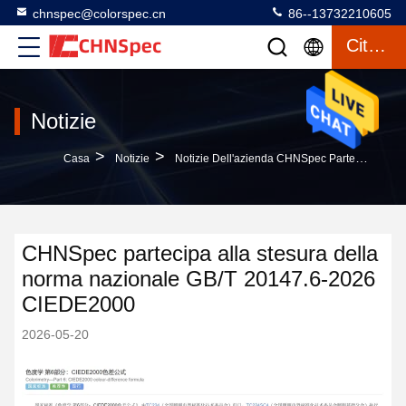
chnspec@colorspec.cn
86--13732210605
Citazione
Notizie
>
>
Casa
Notizie
Notizie Dell'azienda CHNSpec Partecipa Alla Stesura Della Norma Nazionale GB/T 20147.6-2026 CIEDE2000
CHNSpec partecipa alla stesura della
norma nazionale GB/T 20147.6-2026
CIEDE2000
2026-05-20