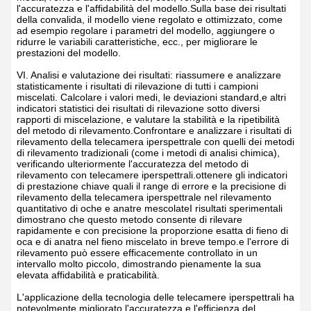
l'accuratezza e l'affidabilità del modello.Sulla base dei risultati
della convalida, il modello viene regolato e ottimizzato, come
ad esempio regolare i parametri del modello, aggiungere o
ridurre le variabili caratteristiche, ecc., per migliorare le
prestazioni del modello.
VI. Analisi e valutazione dei risultati: riassumere e analizzare
statisticamente i risultati di rilevazione di tutti i campioni
miscelati. Calcolare i valori medi, le deviazioni standard,e altri
indicatori statistici dei risultati di rilevazione sotto diversi
rapporti di miscelazione, e valutare la stabilità e la ripetibilità
del metodo di rilevamento.Confrontare e analizzare i risultati di
rilevamento della telecamera iperspettrale con quelli dei metodi
di rilevamento tradizionali (come i metodi di analisi chimica),
verificando ulteriormente l'accuratezza del metodo di
rilevamento con telecamere iperspettrali.ottenere gli indicatori
di prestazione chiave quali il range di errore e la precisione di
rilevamento della telecamera iperspettrale nel rilevamento
quantitativo di oche e anatre mescolateI risultati sperimentali
dimostrano che questo metodo consente di rilevare
rapidamente e con precisione la proporzione esatta di fieno di
oca e di anatra nel fieno miscelato in breve tempo.e l'errore di
rilevamento può essere efficacemente controllato in un
intervallo molto piccolo, dimostrando pienamente la sua
elevata affidabilità e praticabilità.
L'applicazione della tecnologia delle telecamere iperspettrali ha
notevolmente migliorato l'accuratezza e l'efficienza del