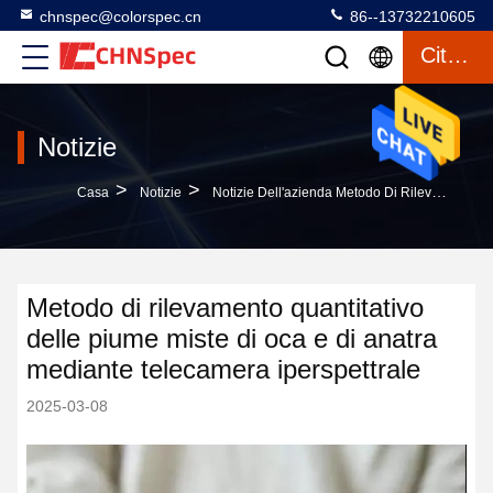
chnspec@colorspec.cn
86--13732210605
Citazione
Notizie
>
>
Casa
Notizie
Notizie Dell'azienda Metodo Di Rilevamento Quantitativo Delle Piume Miste Di Oca E Di Anatra Mediante Telecamera Iperspettrale
Metodo di rilevamento quantitativo
delle piume miste di oca e di anatra
mediante telecamera iperspettrale
2025-03-08