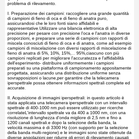
problema di rilevamento.
I. Preparazione dei campioni: raccogliere una grande quantità
di campioni di fieno di oca e di fieno di anatra puro,
assicurandosi che le loro fonti siano affidabili e
rappresentative.Utilizzare una bilancia elettronica di alta
precisione per pesare con precisione l'oca e l'anatra in diverse
proporzioni, e preparare una serie di campioni con rapporti di
miscela conosciuti di fieno di oca e di anatra, come ad esempio
campioni di miscelazione con diversi rapporti di miscelazione di
fieno di anatra di 5%, 10%, 15%,... 95%,ciascuno con più
campioni replicati per migliorare l'accuratezza e l'affidabilità
dell'esperimento- distribuire uniformemente i campioni
preparati su una piattaforma di campionamento appositamente
progettata, assicurando una distribuzione uniforme senza
sovrapposizioni o lacune,per garantire che la telecamera
iperspettrale possa ottenere informazioni spettrali complete ed
accurate.
II. Acquisizione di immagini iperspettrali: in questo articolo è
stata applicata una telecamera iperspettrale con un intervallo
spettrale di 400-1000 nm.può essere utilizzato per ricerche
correlateL'intervallo spettrale va da 400 a 1000 nm, con una
risoluzione di lunghezza d'onda migliore di 2,5 nm e fino a
1200 canali spettrali.e dopo la selezione della banda, la
velocità massima è di 3300 Hz (con supporto per la selezione
della banda multi-regione).e le immagini sono state ottenute da
diverse angolazioni per ridurre gli errori di rilevamento causati