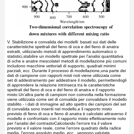
V. Stabilizione e convalida dei modelli: basati sui dati delle
caratteristiche spettrali del fieno di oca e del fieno di anatra
estratti, utilizzando metodi di apprendimento automatico o
statistici,stabilire un modello spettrale per l'analisi quantitativa
di oche e anatre mescolateI metodi di modellazione più comuni
includono macchine vettoriali di supporto, quadrati minimi
parziali, ecc. Durante il processo di modellazione,una parte dei
dati di campione con rapporti misti noti viene utilizzata come
set di addestramento per addestrare il modello, permettendogli
di apprendere la relazione intrinseca tra le caratteristiche
spettrali del fieno di oca e del fieno di anatra e il rapporto
misto.Un'altra parte di campioni non coinvolta nella formazione
viene utilizzata come set di convalida per convalidare il modello
stabilito.- i dati di immagine ad alto spettro dei campioni del set
di convalida sono inseriti nel modello,e il rapporto misto
previsto di fieno di oca e fieno di anatra è calcolato attraverso il
modello e confrontato con il rapporto misto effettivamente noto
per l'analisi del contrastoCalcolando l'errore tra il valore
previsto e il valore reale, come l'errore quadrato della radice
media, l'errore assoluto medio, ecc., vengono valutate