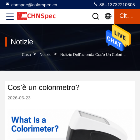
chnspec@colorspec.cn
86--13732210605
Citazione
Notizie
>
>
Casa
Notizie
Notizie Dell'azienda Cos'è Un Colorimetro?
Cos'è un colorimetro?
2026-06-23