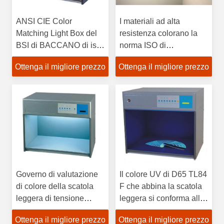
ANSI CIE Color
I materiali ad alta
Matching Light Box del
resistenza colorano la
BSI di BACCANO di iso
norma ISO di
ASTM quattro sorgenti
corrispondenza della
Ottenga il migliore prezzo
Ottenga il migliore prezzo
luminose
scatola leggera
approvata
Governo di valutazione
Il colore UV di D65 TL84
di colore della scatola
F che abbina la scatola
leggera di tensione
leggera si conforma alla
nominale 220V con le
norma internazionale
Ottenga il migliore prezzo
Ottenga il migliore prezzo
luci multiple