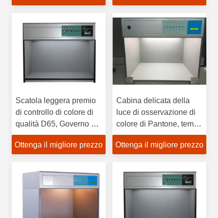
Scatola leggera premio
Cabina delicata della
di controllo di colore di
luce di osservazione di
qualità D65, Governo di
colore di Pantone, tempo
corrispondenza 18 di
di impiego lungo di
Ottenga il migliore prezzo
Ottenga il migliore prezzo
colore - potere 40W
corrispondenza della
cabina di colore