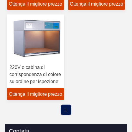
Ottenga il migliore prezzo
Ottenga il migliore prezzo
leggera D65 6500K
della garanzia di alta
220V o cabina di
corrispondenza di colore
su ordine per ispezione
Ottenga il migliore prezzo
1
Contatti