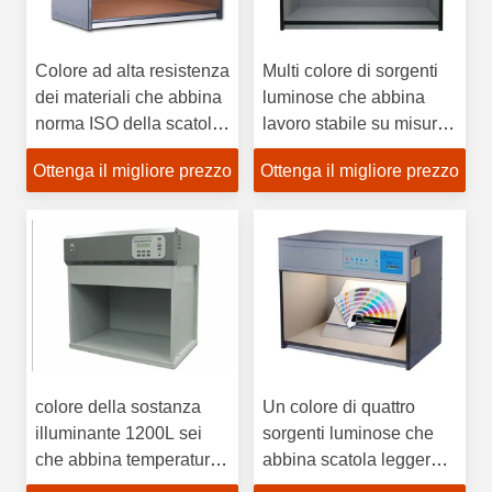
Colore ad alta resistenza
Multi colore di sorgenti
dei materiali che abbina
luminose che abbina
norma ISO della scatola
lavoro stabile su misura
leggera approvata
della scatola leggera
Ottenga il migliore prezzo
Ottenga il migliore prezzo
colore della sostanza
Un colore di quattro
illuminante 1200L sei
sorgenti luminose che
che abbina temperatura
abbina scatola leggera
del colore della scatola
12 mesi durevolezza