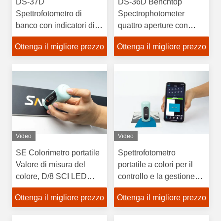
DS-37D
DS-36D Benchtop
Spettrofotometro di
Spectrophotometer
banco con indicatori di
quattro aperture con
misura aumentati
riconoscimento
Ottenga il migliore prezzo
Ottenga il migliore prezzo
automatico di
commutazione
Video
Video
SE Colorimetro portatile
Spettrofotometro
Valore di misura del
portatile a colori per il
colore, D/8 SCI LED
controllo e la gestione
Delta E Colorimetro di
del colore nell'industria
Ottenga il migliore prezzo
Ottenga il migliore prezzo
precisione Calibrazione
dell'abbigliamento
automatica