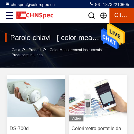
chnspec@colorspec.cn
86--13732210605
Citazione
Parole chiavi [ color measurement instruments ] Partita 618 prodotti
>
>
Casa
Prodotti
Color Measurement Instruments
Produttore In Linea
Video
DS-700d
Colorimetro portatile da