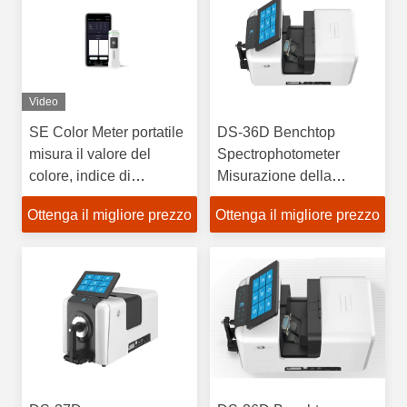
Video
SE Color Meter portatile
DS-36D Benchtop
misura il valore del
Spectrophotometer
colore, indice di
Misurazione della
bianchezza / giallo,
foschia versatile ed
Ottenga il migliore prezzo
Ottenga il migliore prezzo
velocità del colore, APP
efficiente
mobile