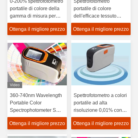
0-200% spettrofotometro
Spettrofotometro
portatile di colore della
portatile di colore
gamma di misura per
dell'efficace tessuto
filato/tessuto/indumento
tenuto in mano con la
Ottenga il migliore prezzo
Ottenga il migliore prezzo
lunghezza d'onda 400-
700nm
Video
360-740nm Wavelength
Spettrofotometro a colori
Portable Color
portatile ad alta
Spectrophotometer SCI
risoluzione 0,01% con
And SCE Test Mode
software per PC
Ottenga il migliore prezzo
Ottenga il migliore prezzo