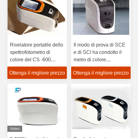
Rivelatore portatile dello
Il modo di prova di SCE
spettrofotometro di
e di SCI ha condotto il
colore del CS -600
metro di colore
CHNSpec con l'apertura
dell'apertura dello
Ottenga il migliore prezzo
Ottenga il migliore prezzo
della prova di 10mm
spettrofotometro 10mm
con il software libero del
PC
Video