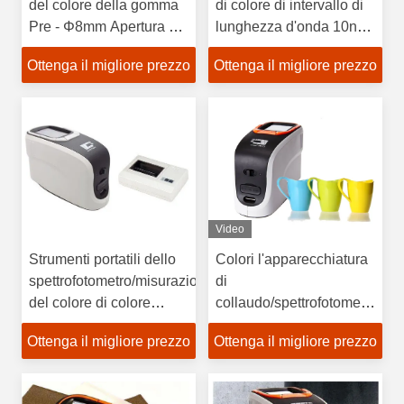
del colore della gomma
di colore di intervallo di
Pre - Φ8mm Apertura di
lunghezza d'onda 10nm
misurazione CS-580 con
che controlla
Ottenga il migliore prezzo
Ottenga il migliore prezzo
intervallo di lunghezza
corrispondenza
d'onda di 10 nm
materiale di colore
Video
Strumenti portatili dello
Colori l'apparecchiatura
spettrofotometro/misurazione
di
del colore di colore
collaudo/spettrofotometro
dell'alimento
portatile di colore con il
Ottenga il migliore prezzo
Ottenga il migliore prezzo
software del PC