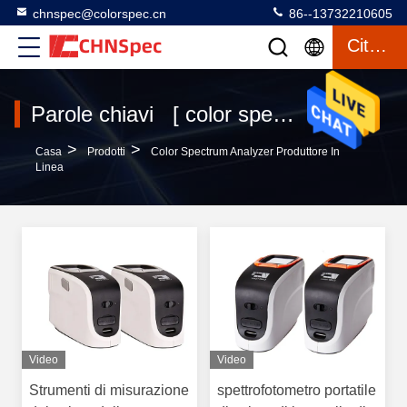
chnspec@colorspec.cn
86--13732210605
Citazione
Parole chiavi [ color spectrum analyzer ] Partita 89 prodotti
>
>
Casa
Prodotti
Color Spectrum Analyzer Produttore In
Linea
Video
Video
Strumenti di misurazione
spettrofotometro portatile