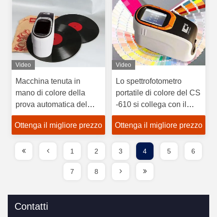
Video
Video
Macchina tenuta in
Lo spettrofotometro
mano di colore della
portatile di colore del CS
prova automatica del
-610 si collega con il
colorimetro del CS -580
software di
Ottenga il migliore prezzo
Ottenga il migliore prezzo
CHNSpec con la
corrispondenza di colore
certificazione del CE
1
2
3
4
5
6
7
8
Contatti