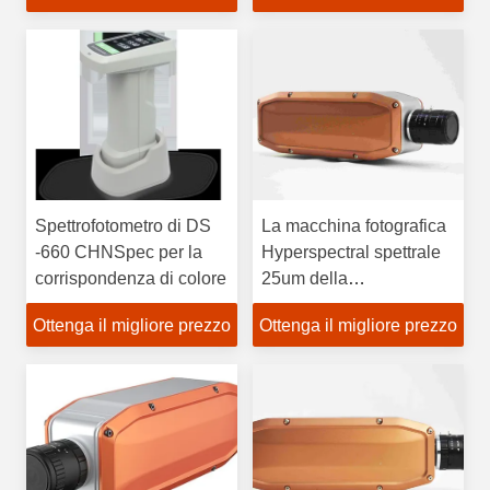
Spettrofotometro di DS
La macchina fotografica
-660 CHNSpec per la
Hyperspectral spettrale
corrispondenza di colore
25um della
rappresentazione
Ottenga il migliore prezzo
Ottenga il migliore prezzo
pixel/del
campionamento ha
fenduto la larghezza