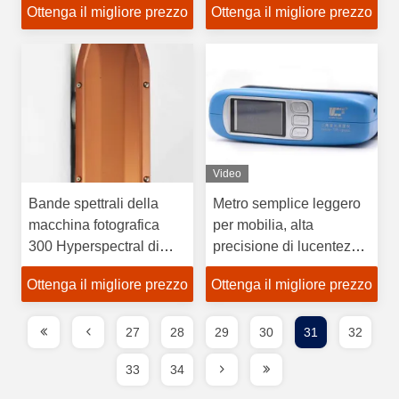
Ottenga il migliore prezzo
Ottenga il migliore prezzo
fotografica 2.5nm della
rappresentazione di
larghezza
Video
Bande spettrali della
Metro semplice leggero
macchina fotografica
per mobilia, alta
300 Hyperspectral di
precisione di lucentezza
rappresentazione di
di Digital di operazione
Ottenga il migliore prezzo
Ottenga il migliore prezzo
efficienza >50% della
trasmissione
27
28
29
30
31
32
33
34