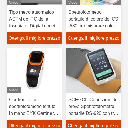
Video
Video
Tipo metro automatico
Spettrofotometro
ASTM del PC della
portatile di colore del CS
foschia di Digital e metro
-580 per misurare colore
di vetro della
dei mattoni e del colore
Ottenga il migliore prezzo
Ottenga il migliore prezzo
trasparenza di iso
ceramico
Video
Confronti allo
SCI+SCE Condizioni di
spettrofotometro tenuto
prova Spettrofotometro
in mano BYK Gardner
portatile DS-620 con tre
Spectro - la lucentezza
aperture
Ottenga il migliore prezzo
Ottenga il migliore prezzo
6801 della guida 45/0