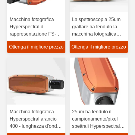
Macchina fotografica
La spettroscopia 25um
Hyperspectral di
grattare ha fenduto la
rappresentazione FS-12
macchina fotografica
con il colorimetro di
Hyperspectral 400 della
Ottenga il migliore prezzo
Ottenga il migliore prezzo
lunghezza d'onda 400-
rappresentazione di
1000nm
larghezza - 700nm FS-
10
Macchina fotografica
25um ha fenduto il
Hyperspectral arancio
campionamento/pixel
400 - lunghezza d'onda
spettrali Hyperspectral
1000nm
della macchina