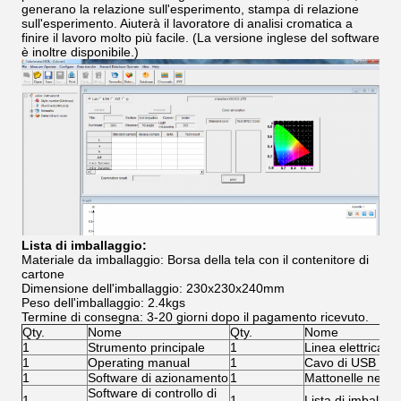
generano la relazione sull'esperimento, stampa di relazione
sull'esperimento. Aiuterà il lavoratore di analisi cromatica a
finire il lavoro molto più facile. (La versione inglese del software
è inoltre disponibile.)
Lista di imballaggio:
Materiale da imballaggio: Borsa della tela con il contenitore di
cartone
Dimensione dell'imballaggio: 230x230x240mm
Peso dell'imballaggio: 2.4kgs
Termine di consegna: 3-20 giorni dopo il pagamento ricevuto.
Qty.
Nome
Qty.
Nome
1
Strumento principale
1
Linea elettrica
1
Operating manual
1
Cavo di USB
1
Software di azionamento
1
Mattonelle nere/b
Software di controllo di
1
1
Lista di imballag