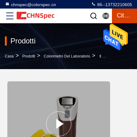
chnspec@colorspec.cn
86--13732210605
Citazione
Prodotti
>
>
>
Casa
Prodotti
Colorimetro Del Laboratorio
Il Metro Di Differenza Di Colore Dell'alimento E Della Frutta Del Colorimetro Del Laboratorio Più Economico Di Prezzi