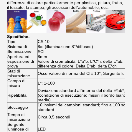
differenza di colore particolarmente per plastica, pittura, frutta,
il tessuto, la stampa, gli accessori dell'automobile, ecc.
Specifiche:
Tipo
CS-10
Sistema di
8/d (illuminazione 8°/diffused)
illuminazione
SCI
Apertura ed
8mm
esposizione di
Valore di cromaticità: L*a*b, L*C*h, delta E*ab, XY
prova
differenza di colore: Delta E*ab, delta E*ch
Stati di
Osservatore di norma del CIE 10°; Sorgente lumi
misurazione
Campo di
L*: 1-100
misura
Deviazione standard all'interno del delta E*ab*, inf
Ripetibilità
(condizione di esecuzione: misuri il bordo bianco di
media)
10 insiemi dei campioni standard; fino a 100 sott
Stoccaggio
standard
Tempo di
Circa 0,5 secondi
misurazione
Sorgente
luminosa di
LED