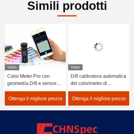
Simili prodotti
Video
Video
Color Meter Pro con
D/8 calibratura automatica
geometria D/8 e sensore
del colorimetro di
spettrale per una
precisione di delta E di
misurazione più accurata
SCI LED Analizzatore di
Ottenga il migliore prezzo
Ottenga il migliore prezzo
colore della pittura