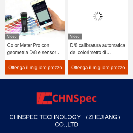
Video
Video
Color Meter Pro con
D/8 calibratura automatica
geometria D/8 e sensore
del colorimetro di
spettrale per una
precisione di delta E di
misurazione più accurata
SCI LED Analizzatore di
Ottenga il migliore prezzo
Ottenga il migliore prezzo
colore della pittura
CHNSPEC TECHNOLOGY （ZHEJIANG）
CO.,LTD