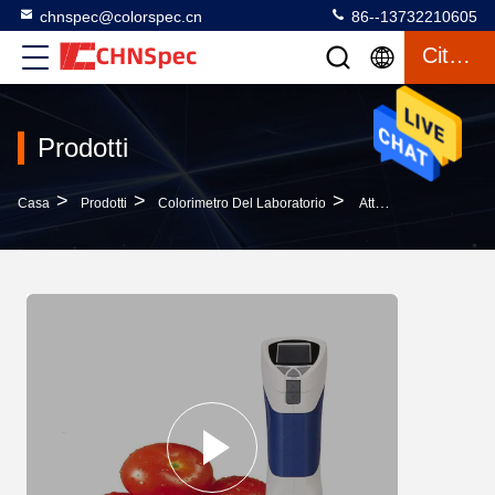
chnspec@colorspec.cn
86--13732210605
Citazione
Prodotti
>
>
>
Casa
Prodotti
Colorimetro Del Laboratorio
Attrezzatura Di Misurazione Del Colore Della Luce Del LED, Analisi Cromatica Precisa Del Colorimetro Portatile