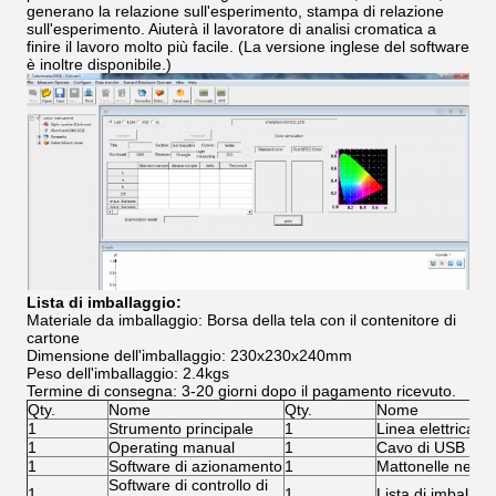
generano la relazione sull'esperimento, stampa di relazione
sull'esperimento. Aiuterà il lavoratore di analisi cromatica a
finire il lavoro molto più facile. (La versione inglese del software
è inoltre disponibile.)
Lista di imballaggio:
Materiale da imballaggio: Borsa della tela con il contenitore di
cartone
Dimensione dell'imballaggio: 230x230x240mm
Peso dell'imballaggio: 2.4kgs
Termine di consegna: 3-20 giorni dopo il pagamento ricevuto.
Qty.
Nome
Qty.
Nome
1
Strumento principale
1
Linea elettrica
1
Operating manual
1
Cavo di USB
1
Software di azionamento
1
Mattonelle nere/b
Software di controllo di
1
1
Lista di imballag