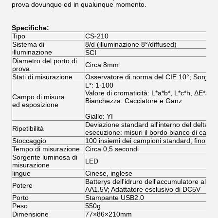
prova dovunque ed in qualunque momento.
Specifiche:
Tipo
CS-210
Sistema di
8/d (illuminazione 8°/diffused)
illuminazione
SCI
Diametro del porto di
Circa 8mm
prova
Stati di misurazione
Osservatore di norma del CIE 10°; Sorgen
L*: 1-100
Valore di cromaticità: L*a*b*, L*c*h, ΔE*ab,
Campo di misura
Bianchezza: Cacciatore e Ganz
ed esposizione
Giallo: YI
Deviazione standard all'interno del delta E*
Ripetibilità
esecuzione: misuri il bordo bianco di calibr
Stoccaggio
100 insiemi dei campioni standard; fino a 
Tempo di misurazione
Circa 0,5 secondi
Sorgente luminosa di
LED
misurazione
lingue
Cinese, inglese
Batterys dell'idruro dell'accumulatore alcali
Potere
AA1.5V; Adattatore esclusivo di DC5V
Porto
Stampante USB2.0
Peso
550g
Dimensione
77×86×210mm