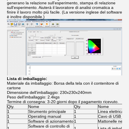
generano la relazione sull'esperimento, stampa di relazione
sull'esperimento. Aiuterà il lavoratore di analisi cromatica a
finire il lavoro molto più facile. (La versione inglese del software
è inoltre disponibile.)
Lista di imballaggio:
Materiale da imballaggio: Borsa della tela con il contenitore di
cartone
Dimensione dell'imballaggio: 230x230x240mm
Peso dell'imballaggio: 2.4kgs
Termine di consegna: 3-20 giorni dopo il pagamento ricevuto.
Qty.
Nome
Qty.
Nome
1
Strumento principale
1
Linea elettrica
1
Operating manual
1
Cavo di USB
1
Software di azionamento
1
Mattonelle nere/b
Software di controllo di
1
1
Lista di imballag