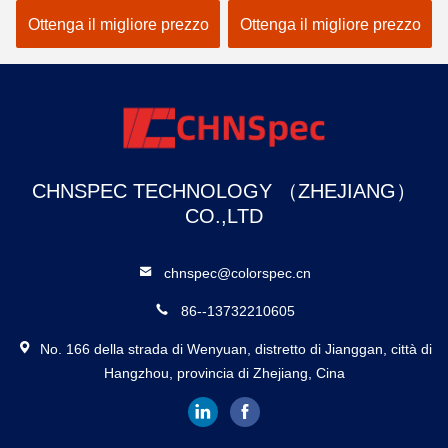
SCI LED Analizzatore di
per la misurazione del
Ottenga il migliore prezzo
Ottenga il migliore prezzo
colore della pittura
colore
CHNSPEC TECHNOLOGY （ZHEJIANG）
CO.,LTD
chnspec@colorspec.cn
86--13732210605
No. 166 della strada di Wenyuan, distretto di Jianggan, città di
Hangzhou, provincia di Zhejiang, Cina