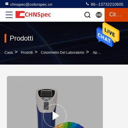
chnspec@colorspec.cn
86--13732210605
Citazione
Prodotti
>
>
>
Casa
Prodotti
Colorimetro Del Laboratorio
Apparecchiatura Di Collaudo Professionale Di Colore, Multi Osservazione Della Macchina Fotografica Del Colorimetro Di Parametro