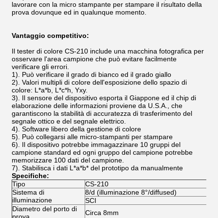
lavorare con la micro stampante per stampare il risultato della
prova dovunque ed in qualunque momento.
Vantaggio competitivo:
Il tester di colore CS-210 include una macchina fotografica per
osservare l'area campione che può evitare facilmente
verificare gli errori.
1).
Può verificare il grado di bianco ed il grado giallo
2). Valori multipli di colore dell'esposizione dello spazio di
colore: L*a*b, L*c*h, Yxy.
3)
. Il sensore del dispositivo esporta il Giappone ed il chip di
elaborazione delle informazioni proviene da U.S.A., che
garantiscono la stabilità di accuratezza di trasferimento del
segnale ottico e del segnale elettrico.
4). Software libero della gestione di colore
5).
Può collegarsi alle micro-stampanti per stampare
6).
Il dispositivo potrebbe immagazzinare 10 gruppi del
campione standard ed ogni gruppo del campione potrebbe
memorizzare 100 dati del campione.
7).
Stabilisca i dati L*a*b* del prototipo da manualmente
Specifiche:
Tipo
CS-210
Sistema di
8/d (illuminazione 8°/diffused)
illuminazione
SCI
Diametro del porto di
Circa 8mm
prova