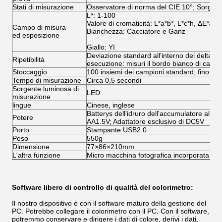
Stati di misurazione
Osservatore di norma del CIE 10°; Sorgen
L*: 1-100
Valore di cromaticità: L*a*b*, L*c*h, ΔE*ab,
Campo di misura
Bianchezza: Cacciatore e Ganz
ed esposizione
Giallo: YI
Deviazione standard all'interno del delta E*
Ripetibilità
esecuzione: misuri il bordo bianco di calibr
Stoccaggio
100 insiemi dei campioni standard; fino a 
Tempo di misurazione
Circa 0,5 secondi
Sorgente luminosa di
LED
misurazione
lingue
Cinese, inglese
Batterys dell'idruro dell'accumulatore alcali
Potere
AA1.5V; Adattatore esclusivo di DC5V
Porto
Stampante USB2.0
Peso
550g
Dimensione
77×86×210mm
L'altra funzione
Micro macchina fotografica incorporata
Software libero di controllo di qualità del colorimetro:
Il nostro dispositivo è con il software maturo della gestione del
PC. Potrebbe collegare il colorimetro con il PC. Con il software,
potremmo conservare e dirigere i dati di colore, derivi i dati,