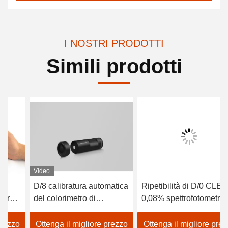
I NOSTRI PRODOTTI
Simili prodotti
Video
D/8 calibratura automatica
Ripetibilità di D/0 CLEDs
del colorimetro di
0,08% spettrofotometri di
precisione di delta E di
trasmissione di Benchtop
SCI LED Analizzatore di
per la misurazione del
Ottenga il migliore prezzo
Ottenga il migliore prezzo