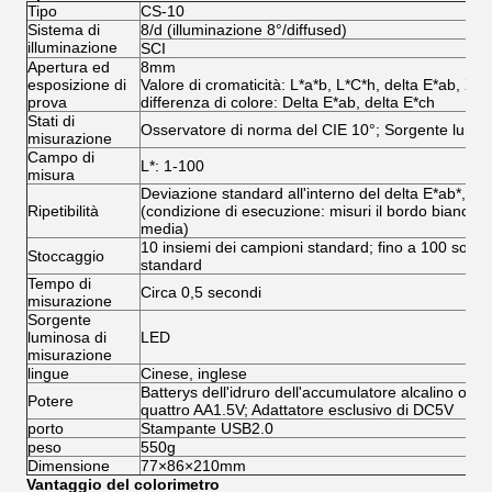
Tipo
CS-10
Sistema di
8/d (illuminazione 8°/diffused)
illuminazione
SCI
Apertura ed
8mm
esposizione di
Valore di cromaticità: L*a*b, L*C*h, delta E*ab, XY
prova
differenza di colore: Delta E*ab, delta E*ch
Stati di
Osservatore di norma del CIE 10°; Sorgente lumi
misurazione
Campo di
L*: 1-100
misura
Deviazione standard all'interno del delta E*ab*, inf
Ripetibilità
(condizione di esecuzione: misuri il bordo bianco di
media)
10 insiemi dei campioni standard; fino a 100 sott
Stoccaggio
standard
Tempo di
Circa 0,5 secondi
misurazione
Sorgente
luminosa di
LED
misurazione
lingue
Cinese, inglese
Batterys dell'idruro dell'accumulatore alcalino o del
Potere
quattro AA1.5V; Adattatore esclusivo di DC5V
porto
Stampante USB2.0
peso
550g
Dimensione
77×86×210mm
Vantaggio del colorimetro