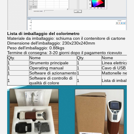
Lista di imballaggio del colorimetro
Materiale da imballaggio: schiuma con il contenitore di cartone
Dimensione dell'imballaggio: 230x230x240mm
Peso dell'imballaggio: 0.88kgs
Termine di consegna: 3-20 giorni dopo il pagamento ricevuto
Qty.
Nome
Qty.
Nome
1
Strumento principale
1
Linea elettrica
1
Operating manual
1
Cavo di USB
1
Software di azionamento
1
Mattonelle nere/b
Software di controllo di
1
1
Lista di imballag
qualità di colore