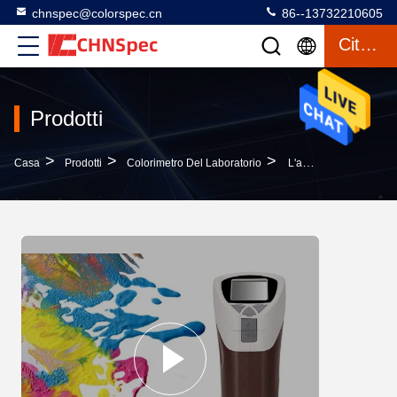
chnspec@colorspec.cn
86--13732210605
Citazione
Prodotti
>
>
>
Casa
Prodotti
Colorimetro Del Laboratorio
L'apparecchiatura Di Collaudo Tenuta In Mano Della Frutta E Dell'alimento/differenza Di Colore Misura L'operazione Con Un Contatore Semplice