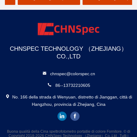
colore della pittura
colore
CHNSPEC TECHNOLOGY （ZHEJIANG）
CO.,LTD
chnspec@colorspec.cn
86--13732210605
No. 166 della strada di Wenyuan, distretto di Jianggan, città di
Hangzhou, provincia di Zhejiang, Cina
Buona qualità della Cina spettrofotometro portatile di colore Fornitore. © di
Copyright 2018-2026 CHNSpec Technology （Zhejiang）Co.,Ltd . Tutti i