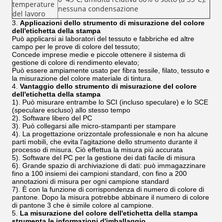
temperature
nessuna condensazione
del lavoro
3.
Applicazioni dello strumento di misurazione del colore
dell'etichetta della stampa
Può applicarsi ai laboratori del tessuto e fabbriche ed altre
campo per le prove di colore del tessuto;
Concede imprese medie e piccole ottenere il sistema di
gestione di colore di rendimento elevato;
Può essere ampiamente usato per fibra tessile, filato, tessuto e
la misurazione del colore materiale di tintura.
4.
Vantaggio dello strumento di misurazione del colore
dell'etichetta della stampa
1). Può misurare entrambe lo SCI (incluso speculare) e lo SCE
(speculare escluso) allo stesso tempo
2). Software libero del PC
3). Può collegarsi alle micro-stampanti per stampare
4). La progettazione orizzontale professionale e non ha alcune
parti mobili, che evita l'agitazione dello strumento durante il
processo di misura. Ciò effettua la misura più accurata
5). Software del PC per la gestione dei dati facile di misura
6). Grande spazio di archiviazione di dati: può immagazzinare
fino a 100 insiemi dei campioni standard, con fino a 200
annotazioni di misura per ogni campione standard
7). È con la funzione di corrispondenza di numero di colore di
pantone. Dopo la misura potrebbe abbinare il numero di colore
di pantone 3 che è simile colore al campione.
5.
La misurazione del colore dell'etichetta della stampa
strumenta le informazioni d'imballaggio