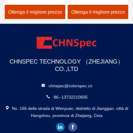
dello spettrofotometro
per colore del tessuto che
tenuto in mano del
corrisponde nel nero
Ottenga il migliore prezzo
Ottenga il migliore prezzo
colorimetro di Lightweigh
CHNSPEC TECHNOLOGY （ZHEJIANG）
CO.,LTD
chnspec@colorspec.cn
86--13732210605
No. 166 della strada di Wenyuan, distretto di Jianggan, città di
Hangzhou, provincia di Zhejiang, Cina