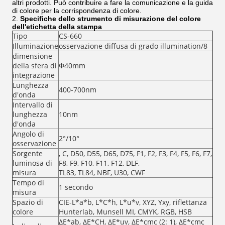
altri prodotti. Può contribuire a fare la comunicazione e la guida
di colore per la corrispondenza di colore.
2.
Specifiche dello strumento di misurazione del colore
dell'etichetta della stampa
Tipo
CS-660
Illuminazione
osservazione diffusa di grado illumination/8
dimensione
della sfera di
Φ40mm
integrazione
Lunghezza
400-700nm
d'onda
Intervallo di
lunghezza
10nm
d'onda
Angolo di
2°/10°
osservazione
Sorgente
, C, D50, D55, D65, D75, F1, F2, F3, F4, F5, F6, F7,
luminosa di
F8, F9, F10, F11, F12, DLF,
misura
TL83, TL84, NBF, U30, CWF
Tempo di
1 secondo
misura
Spazio di
CIE-L*a*b, L*C*h, L*u*v, XYZ, Yxy, riflettanza
colore
Hunterlab, Munsell MI, CMYK, RGB, HSB
ΔE*ab, ΔE*CH, ΔE*uv, ΔE*cmc (2: 1), ΔE*cmc