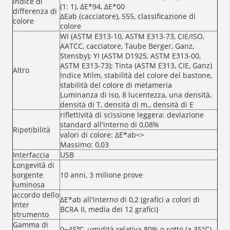
Indice di
(1: 1), ΔE*94, ΔE*00
differenza di
ΔEab (cacciatore), 555, classificazione di
colore
colore
WI (ASTM E313-10, ASTM E313-73, CIE/ISO,
AATCC, cacciatore, Taube Berger, Ganz,
Stensby); YI (ASTM D1925, ASTM E313-00,
ASTM E313-73); Tinta (ASTM E313, CIE, Ganz)
Altro
Indice Milm, stabilità del colore del bastone,
stabilità del colore di metameria
Luminanza di iso, 8 lucentezza, una densità,
densità di T, densità di m., densità di E
riflettività di scissione leggera: deviazione
standard all'interno di 0,08%
Ripetibilità
valori di colore: ΔE*ab<>
Massimo: 0,03
Interfaccia
USB
Longevità di
sorgente
10 anni, 3 milione prove
luminosa
accordo dello
ΔE*ab all'interno di 0,2 (grafici a colori di
Inter
BCRA II, media dei 12 grafici)
strumento
Gamma di
0~45℃, umidità relativa 80% o sotto (a 35°C),