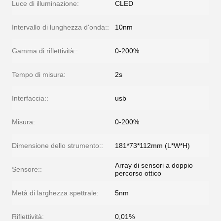
Luce di illuminazione:
CLED
Intervallo di lunghezza d'onda::
10nm
Gamma di riflettività::
0-200%
Tempo di misura:
2s
Interfaccia::
usb
Misura:
0-200%
Dimensione dello strumento::
181*73*112mm (L*W*H)
Array di sensori a doppio
Sensore::
percorso ottico
Metà di larghezza spettrale:
5nm
Riflettività:
0,01%