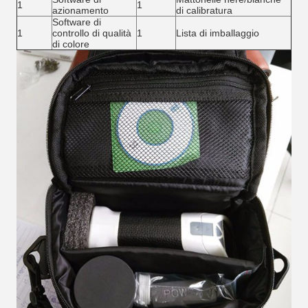
1
1
azionamento
di calibratura
Software di
1
controllo di qualità
1
Lista di imballaggio
di colore