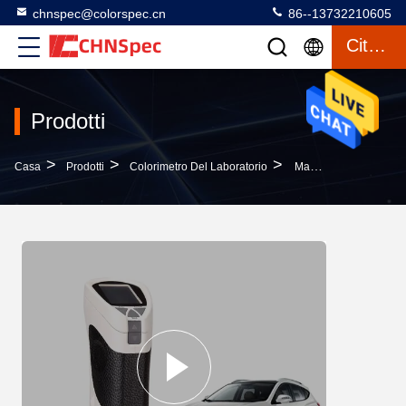
chnspec@colorspec.cn
86--13732210605
Citazione
Prodotti
>
>
>
Casa
Prodotti
Colorimetro Del Laboratorio
Macchina Di Corrispondenza Di Misurazione Di Colore Dell'analizzatore Del Colorimetro Del Laboratorio Di 2 Lingue