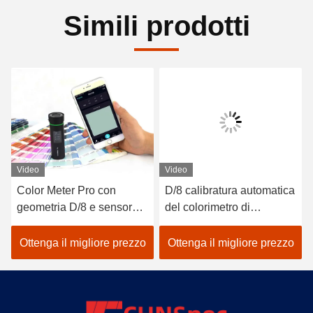
Simili prodotti
Video
Video
Color Meter Pro con
D/8 calibratura automatica
geometria D/8 e sensore
del colorimetro di
spettrale per una
precisione di delta E di
misurazione più accurata
SCI LED Analizzatore di
Ottenga il migliore prezzo
Ottenga il migliore prezzo
colore della pittura