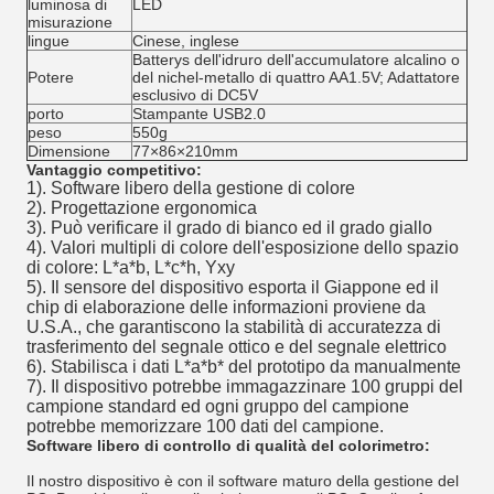
luminosa di
LED
misurazione
lingue
Cinese, inglese
Batterys dell'idruro dell'accumulatore alcalino o
Potere
del nichel-metallo di quattro AA1.5V; Adattatore
esclusivo di DC5V
porto
Stampante USB2.0
peso
550g
Dimensione
77×86×210mm
Vantaggio competitivo:
1). Software libero della gestione di colore
2). Progettazione ergonomica
3). Può verificare il grado di bianco ed il grado giallo
4). Valori multipli di colore dell'esposizione dello spazio
di colore: L*a*b, L*c*h, Yxy
5). Il sensore del dispositivo esporta il Giappone ed il
chip di elaborazione delle informazioni proviene da
U.S.A., che garantiscono la stabilità di accuratezza di
trasferimento del segnale ottico e del segnale elettrico
6). Stabilisca i dati L*a*b* del prototipo da manualmente
7). Il dispositivo potrebbe immagazzinare 100 gruppi del
campione standard ed ogni gruppo del campione
potrebbe memorizzare 100 dati del campione.
Software libero di controllo di qualità del colorimetro:
Il nostro dispositivo è con il software maturo della gestione del