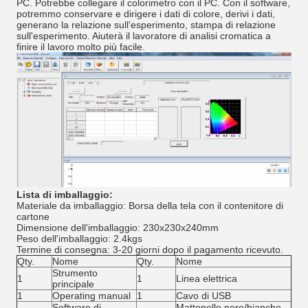
PC. Potrebbe collegare il colorimetro con il PC. Con il software,
potremmo conservare e dirigere i dati di colore, derivi i dati,
generano la relazione sull'esperimento, stampa di relazione
sull'esperimento. Aiuterà il lavoratore di analisi cromatica a
finire il lavoro molto più facile.
Lista di imballaggio:
Materiale da imballaggio: Borsa della tela con il contenitore di
cartone
Dimensione dell'imballaggio: 230x230x240mm
Peso dell'imballaggio: 2.4kgs
Termine di consegna: 3-20 giorni dopo il pagamento ricevuto.
Qty.
Nome
Qty.
Nome
Strumento
1
1
Linea elettrica
principale
1
Operating manual
1
Cavo di USB
Software di
Mattonelle nere/bianche