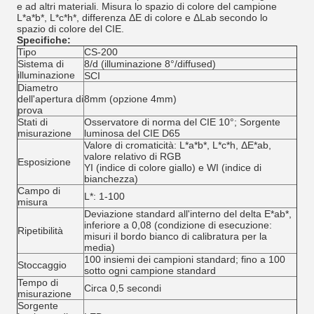
e ad altri materiali. Misura lo spazio di colore del campione
L*a*b*, L*c*h*, differenza ΔE di colore e ΔLab secondo lo
spazio di colore del CIE.
Specifiche:
Tipo
CS-200
Sistema di
8/d (illuminazione 8°/diffused)
illuminazione
SCI
Diametro
dell'apertura di
8mm (opzione 4mm)
prova
Stati di
Osservatore di norma del CIE 10°; Sorgente
misurazione
luminosa del CIE D65
Valore di cromaticità: L*a*b*, L*c*h, ΔE*ab,
valore relativo di RGB
Esposizione
YI (indice di colore giallo) e WI (indice di
bianchezza)
Campo di
L*: 1-100
misura
Deviazione standard all'interno del delta E*ab*,
inferiore a 0,08 (condizione di esecuzione:
Ripetibilità
misuri il bordo bianco di calibratura per la
media)
100 insiemi dei campioni standard; fino a 100
Stoccaggio
sotto ogni campione standard
Tempo di
Circa 0,5 secondi
misurazione
Sorgente