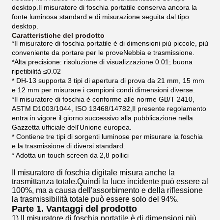
desktop.Il misuratore di foschia portatile conserva ancora la
fonte luminosa standard e di misurazione seguita dal tipo
desktop.
Caratteristiche del prodotto
*Il misuratore di foschia portatile è di dimensioni più piccole, più
conveniente da portare per le prove
Nebbia e trasmissione.
*Alta precisione: risoluzione di visualizzazione 0.01; buona
ripetibilità ≤0.02
* DH-13 supporta 3 tipi di apertura di prova da 21 mm, 15 mm
e 12 mm per misurare i campioni con
di dimensioni diverse.
*Il misuratore di foschia è conforme alle norme GB/T 2410,
ASTM D1003/1044, ISO 13468/14782,
Il presente regolamento
entra in vigore il giorno successivo alla pubblicazione nella
Gazzetta ufficiale dell'Unione europea.
* Contiene tre tipi di sorgenti luminose per misurare la foschia
e la trasmissione di diversi standard.
* Adotta un touch screen da 2,8 pollici
Il misuratore di foschia digitale misura anche la
trasmittanza totale.Quindi la luce incidente può essere al
100%, ma a causa dell'assorbimento e della riflessione
la trasmissibilità totale può essere solo del 94%.
Parte 1. Vantaggi del prodotto
1) Il misuratore di foschia portatile è di dimensioni più