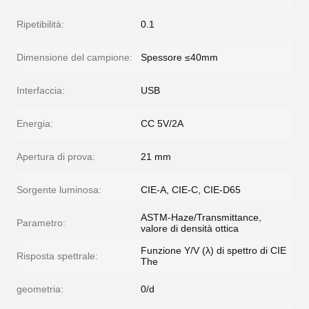
Ripetibilità:
0.1
Dimensione del campione:
Spessore ≤40mm
Interfaccia:
USB
Energia:
CC 5V/2A
Apertura di prova:
21 mm
Sorgente luminosa:
CIE-A, CIE-C, CIE-D65
ASTM-Haze/Transmittance,
Parametro:
valore di densità ottica
Funzione Y/V (λ) di spettro di CIE
Risposta spettrale:
The
geometria:
0/d