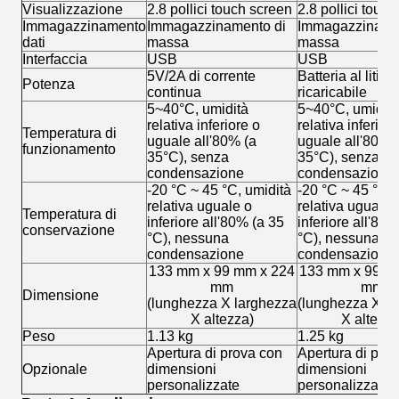
Visualizzazione
2.8 pollici touch screen
2.8 pollici touc
Immagazzinamento
Immagazzinamento di
Immagazziname
dati
massa
massa
Interfaccia
USB
USB
5V/2A di corrente
Batteria al litio
Potenza
continua
ricaricabile
5~40°C, umidità
5~40°C, umidità
relativa inferiore o
relativa inferior
Temperatura di
uguale all'80% (a
uguale all'80% 
funzionamento
35°C), senza
35°C), senza
condensazione
condensazione
-20 °C ~ 45 °C, umidità
-20 °C ~ 45 °C, 
relativa uguale o
relativa uguale 
Temperatura di
inferiore all'80% (a 35
inferiore all'80%
conservazione
°C), nessuna
°C), nessuna
condensazione
condensazione
133 mm x 99 mm x 224
133 mm x 99 m
mm
mm
Dimensione
(lunghezza X larghezza
(lunghezza X l
X altezza)
X altezza
Peso
1.13 kg
1.25 kg
Apertura di prova con
Apertura di pro
Opzionale
dimensioni
dimensioni
personalizzate
personalizzate