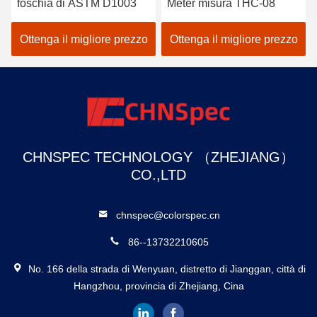
foschia di ASTM D1003
Meter misura THC-08
Ottenga il migliore prezzo
Ottenga il migliore prezzo
CHNSPEC TECHNOLOGY （ZHEJIANG）
CO.,LTD
chnspec@colorspec.cn
86--13732210605
No. 166 della strada di Wenyuan, distretto di Jianggan, città di
Hangzhou, provincia di Zhejiang, Cina