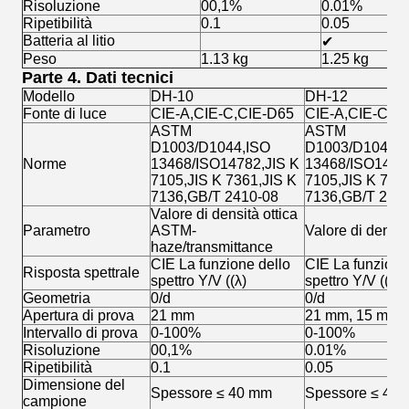
Risoluzione
00,1%
0.01%
Ripetibilità
0.1
0.05
Batteria al litio
✔
Peso
1.13 kg
1.25 kg
Parte 4. Dati tecnici
Modello
DH-10
DH-12
Fonte di luce
CIE-A,CIE-C,CIE-D65
CIE-A,CIE-C,C
ASTM
ASTM
D1003/D1044,ISO
D1003/D1044,I
Norme
13468/ISO14782,JIS K
13468/ISO1478
7105,JIS K 7361,JIS K
7105,JIS K 736
7136,GB/T 2410-08
7136,GB/T 241
Valore di densità ottica
Parametro
ASTM-
Valore di densit
haze/transmittance
CIE La funzione dello
CIE La funzione
Risposta spettrale
spettro Y/V ((λ)
spettro Y/V ((λ)
Geometria
0/d
0/d
Apertura di prova
21 mm
21 mm, 15 mm.
Intervallo di prova
0-100%
0-100%
Risoluzione
00,1%
0.01%
Ripetibilità
0.1
0.05
Dimensione del
Spessore ≤ 40 mm
Spessore ≤ 40
campione