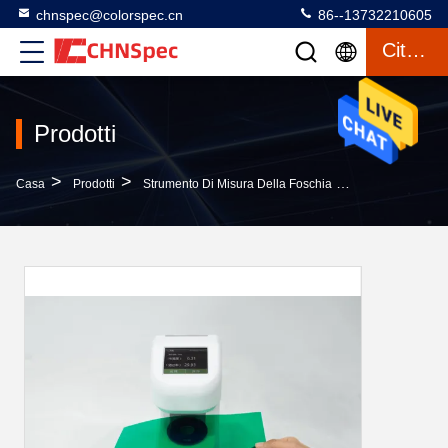
chnspec@colorspec.cn
86--13732210605
Citazione
Prodotti
>
>
>
Casa
Prodotti
Strumento Di Misura Della Foschia
Piccolo Strumen