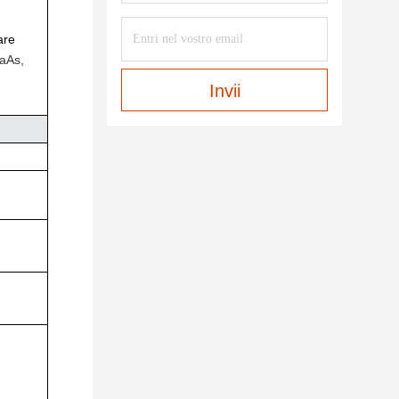
are
GaAs,
Invii
m