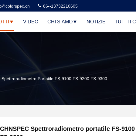
c@colorspec.cn
86--13732210605
TTI
VIDEO
CHI SIAMO
NOTIZIE
TUTTI I 
pettroradiometro Portatile FS-9100 FS-9200 FS-9300
CHNSPEC Spettroradiometro portatile FS-9100