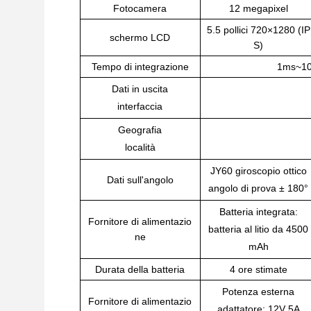
Fotocamera
12 megapixel
5.5 pollici 720×1280 (IP
schermo LCD
S)
Tempo di integrazione
1ms~100
Dati in uscita
interfaccia
Geografia
località
JY60 giroscopio ottico
Dati sull'angolo
angolo di prova ± 180°
Batteria integrata:
Fornitore di alimentazio
batteria al litio da 4500
ne
mAh
Durata della batteria
4 ore stimate
Potenza esterna
Fornitore di alimentazio
adattatore: 12V 5A