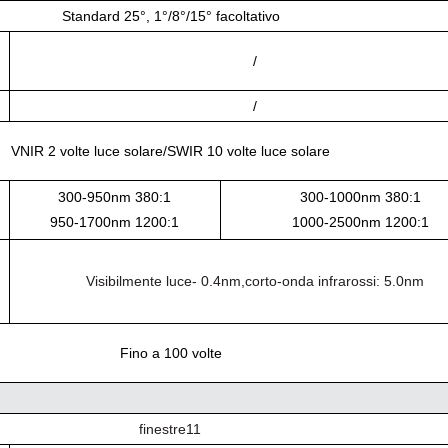
Standard 25°, 1°/8°/15° facoltativo
/
/
VNIR 2 volte luce solare/SWIR 10 volte luce solare
300-950nm 380:1
300-1000nm 380:1
950-1700nm 1200:1
1000-2500nm 1200:1
Visibilmente
luce
- 0.4
nm
,
corto
-
onda
infrarossi
:
5.0
nm
Fino a 100 volte
finestre
11