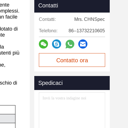
mente
Contatti
omplessi.
n facile
Contatti:
Mrs. CHNSpec
dotato di
Telefono:
86--13732210605
nte
la
tenti più
Contatto ora
ne,
Spedicaci
schio di