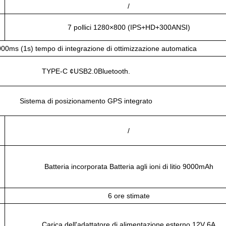
/
7 pollici 1280×800 (IPS+HD+300ANSI)
0ms (1s) tempo di integrazione di ottimizzazione automatica
TYPE-C ¢USB2.0Bluetooth.
Sistema di posizionamento GPS integrato
/
Batteria incorporata Batteria agli ioni di litio 9000mAh
6 ore stimate
Carica dell'adattatore di alimentazione esterno 12V 6A