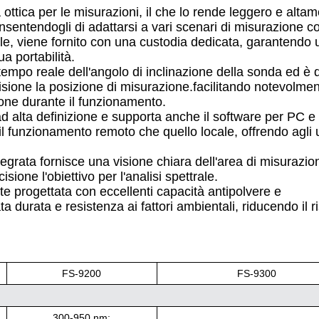
a ottica per le misurazioni, il che lo rende leggero e alta
onsentendogli di adattarsi a vari scenari di misurazione c
le, viene fornito con una custodia dedicata, garantendo u
a portabilità.
n tempo reale dell'angolo di inclinazione della sonda ed è 
isione la posizione di misurazione.facilitando notevolme
ione durante il funzionamento.
d alta definizione e supporta anche il software per PC e 
il funzionamento remoto che quello locale, offrendo agli u
egrata fornisce una visione chiara dell'area di misurazio
sione l'obiettivo per l'analisi spettrale.
te progettata con eccellenti capacità antipolvere e
 durata e resistenza ai fattori ambientali, riducendo il ri
FS-9200
FS-9300
300-950 nm: