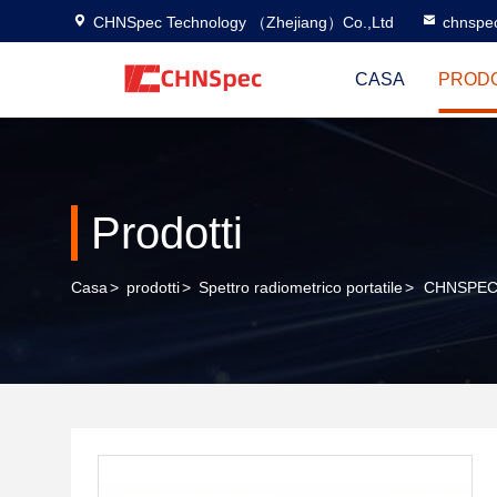
CHNSpec Technology （Zhejiang）Co.,Ltd
chnspe
CASA
PRODO
Prodotti
Casa
>
prodotti
>
Spettro radiometrico portatile
>
CHNSPEC S