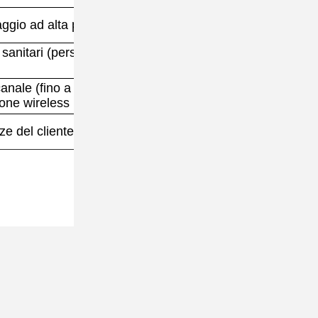
vaggio ad alta pressione CRN5-C2
i sanitari (personalizzati in base alle condizioni di
canale (fino a 120 canali), sistema di acquisizione
ione wireless
ze del cliente