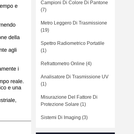
Campioni Di Colore Di Pantone
 tempo e
(7)
Metro Leggero Di Trasmissione
ornendo
(19)
ne della
Spettro Radiometrico Portatile
nte agli
(1)
Refrattometro Online
(4)
amente i
Analisatore Di Trasmissione UV
empo reale.
(1)
ico e una
Misurazione Del Fattore Di
striale,
Protezione Solare
(1)
Sistemi Di Imaging
(3)