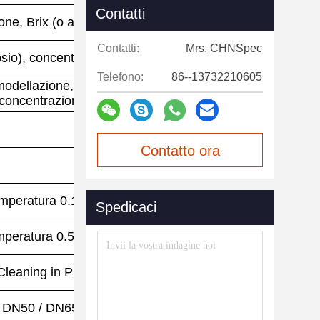
Contatti
ne, Brix (o altre scale)
Contatti:
Mrs. CHNSpec
osio), concentrazione (Conc), temperatura (°C)
Telefono:
86--13732210605
o-modellazione, compensazione della temperatura
 concentrazione
Contatto ora
temperatura 0.1°C
Spedicaci
emperatura 0.5°C
eaning in Place) e SIP (Sterilization in Place)
 / DN50 / DN65 / DN80)