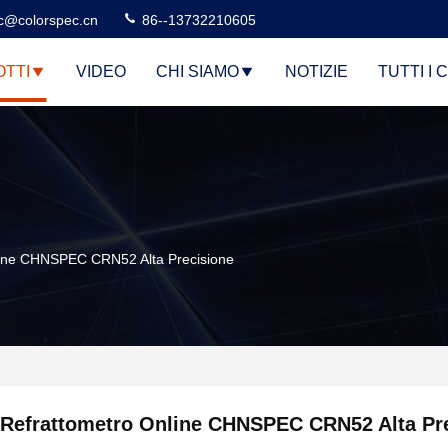
c@colorspec.cn
86--13732210605
TTI
VIDEO
CHI SIAMO
NOTIZIE
TUTTI I 
line CHNSPEC CRN52 Alta Precisione
Refrattometro Online CHNSPEC CRN52 Alta Pr