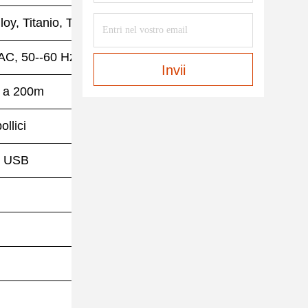
y, Titanio, Tantalio)
AC, 50--60 Hz, 30VA
Invii
o a 200m
llici
/ USB