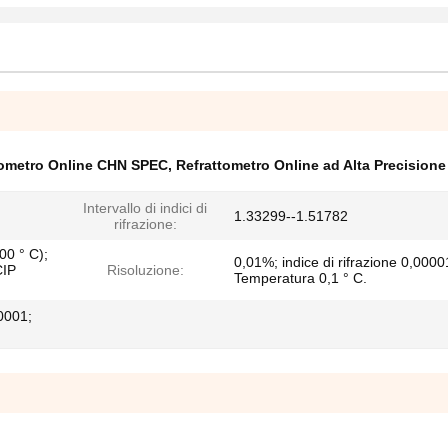
tometro Online CHN SPEC
,
Refrattometro Online ad Alta Precisione
Intervallo di indici di
1.33299--1.51782
rifrazione:
00 ° C);
0,01%; indice di rifrazione 0,0000
CIP
Risoluzione:
Temperatura 0,1 ° C.
,0001;