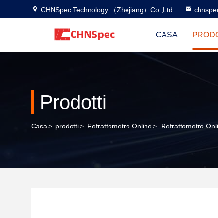
CHNSpec Technology （Zhejiang）Co.,Ltd
chnspe
CASA
PRODO
Prodotti
Casa
>
prodotti
>
Refrattometro Online
>
Refrattometro On