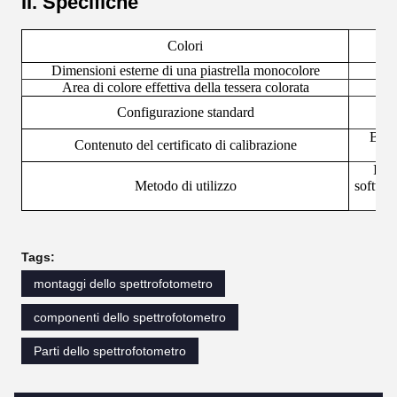
II. Specifiche
Colori
Dimensioni esterne di una piastrella monocolore
Area di colore effettiva della tessera colorata
Configurazione standard
Basa
Contenuto del certificato di calibrazione
I ri
Metodo di utilizzo
software
Tags:
montaggi dello spettrofotometro
componenti dello spettrofotometro
Parti dello spettrofotometro