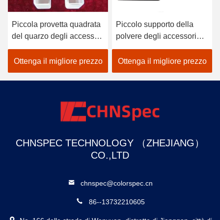
Piccola provetta quadrata
Piccolo supporto della
del quarzo degli accessori
polvere degli accessori
dello spettrofotometro per
dello spettrofotometro dei
il colorimetro da tavolo
materiali della pallina
Ottenga il migliore prezzo
Ottenga il migliore prezzo
altamente protettivo
CHNSPEC TECHNOLOGY （ZHEJIANG）
CO.,LTD
chnspec@colorspec.cn
86--13732210605