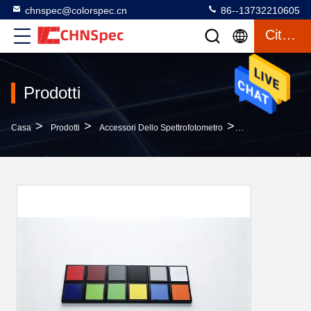
chnspec@colorspec.cn
86--13732210605
Citazione
Prodotti
>
>
>
Casa
Prodotti
Accessori Dello Spettrofotometro
Piastrelle Colora