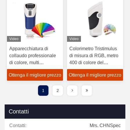
Video
Video
Apparecchiatura di
Colorimetro Tristimulus
collaudo professionale
di misura di RGB, metro
di colore, multi
400 di colore del
osservazione della
laboratorio - lunghezza
Ottenga il migliore prezzo
Ottenga il migliore prezzo
macchina fotografica del
d'onda 700nm
colorimetro di parametro
1
2
Contatti
Contatti:
Mrs. CHNSpec