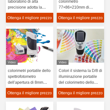
laboratorio di alta
colorimetro
precisione adotta la
77×86×210mm di
teoria di lavoro di misura
misurazione del colore
Ottenga il migliore prezzo
Ottenga il migliore prezzo
spettrale
dello spettrofotometro
dell'esposizione LCD
precisa
Video
Video
colorimetri portatile dello
Colori il sistema la D/8 di
spettrofotometro
illuminazione portatile
dell'apertura di 8mm
del colorimetro dello
campo di misura di
spettrofotometro
Ottenga il migliore prezzo
Ottenga il migliore prezzo
200% - di 0
dell'analisi di differenza