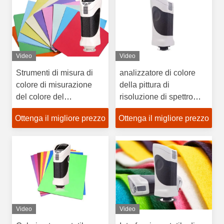
Video
Video
Strumenti di misura di
analizzatore di colore
colore di misurazione
della pittura di
del colore del
risoluzione di spettro
LABORATORIO del
10nm, grande apertura
Ottenga il migliore prezzo
Ottenga il migliore prezzo
cacciatore, sorgente
15mm del colorimetro
luminosa del colorimetro
tenuto in mano
LED del laboratorio del
cacciatore
Video
Video