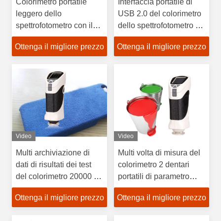
Colorimetro portatile
Interfaccia portatile di
leggero dello
USB 2.0 del colorimetro
spettrofotometro con il
dello spettrofotometro di
software libero di
misura di bianchezza
Ottenga il migliore prezzo
Ottenga il migliore prezzo
controllo di qualità di
colore
Video
Video
Multi archiviazione di
Multi volta di misura del
dati di risultati dei test
colorimetro 2 dentari
del colorimetro 20000 di
portatili di parametro
parametro di velocità
seconda
Ottenga il migliore prezzo
Ottenga il migliore prezzo
veloce della prova