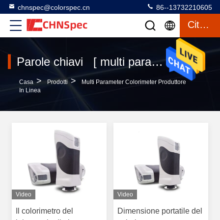
chnspec@colorspec.cn
86--13732210605
Citazione
Parole chiavi [ multi parameter colorimeter ] Partita 20 prodotti
>
>
Casa
Prodotti
Multi Parameter Colorimeter Produttore
In Linea
Video
Video
Il colorimetro del
Dimensione portatile del