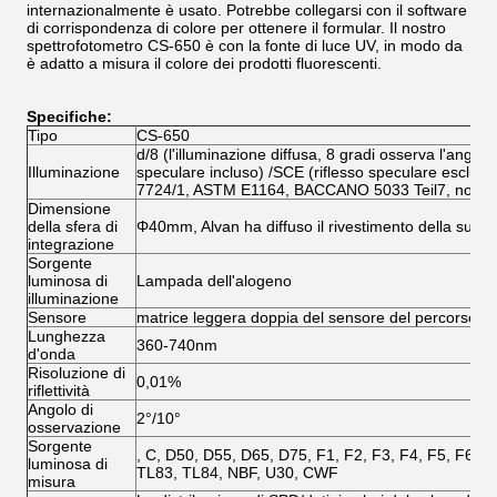
internazionalmente è usato. Potrebbe collegarsi con il software
di corrispondenza di colore per ottenere il formular. Il nostro
spettrofotometro CS-650 è con la fonte di luce UV, in modo da
è adatto a misura il colore dei prodotti fluorescenti.
Specifiche:
Tipo
CS-650
d/8 (l'illuminazione diffusa, 8 gradi osserva l'angolo
Illuminazione
speculare incluso) /SCE (riflesso speculare escluso)
7724/1, ASTM E1164, BACCANO 5033 Teil7, norme d
Dimensione
della sfera di
Φ40mm, Alvan ha diffuso il rivestimento della superfi
integrazione
Sorgente
luminosa di
Lampada dell'alogeno
illuminazione
Sensore
matrice leggera doppia del sensore del percorso
Lunghezza
360-740nm
d'onda
Risoluzione di
0,01%
riflettività
Angolo di
2°/10°
osservazione
Sorgente
, C, D50, D55, D65, D75, F1, F2, F3, F4, F5, F6, F
luminosa di
TL83, TL84, NBF, U30, CWF
misura