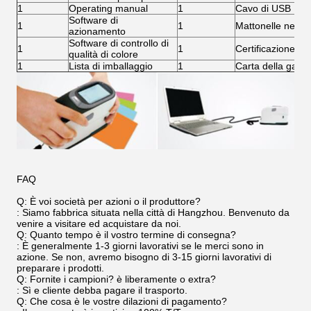
1
Operating manual
1
Cavo di USB
Software di
1
1
Mattonelle nere/b
azionamento
Software di controllo di
1
1
Certificazione di 
qualità di colore
1
Lista di imballaggio
1
Carta della garan
FAQ
Q: È voi società per azioni o il produttore?
: Siamo fabbrica situata nella città di Hangzhou. Benvenuto da
venire a visitare ed acquistare da noi.
Q: Quanto tempo è il vostro termine di consegna?
: È generalmente 1-3 giorni lavorativi se le merci sono in
azione. Se non, avremo bisogno di 3-15 giorni lavorativi di
preparare i prodotti.
Q: Fornite i campioni? è liberamente o extra?
: Sì e cliente debba pagare il trasporto.
Q: Che cosa è le vostre dilazioni di pagamento?