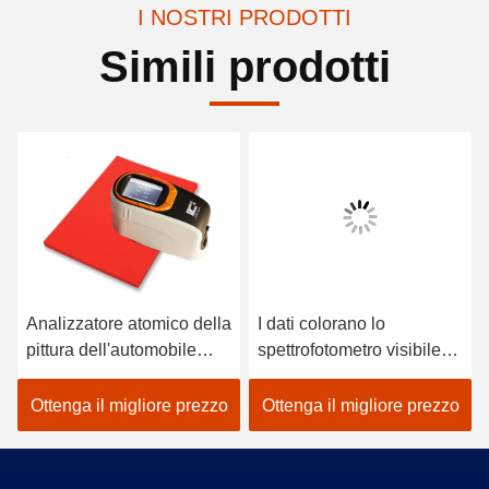
I NOSTRI PRODOTTI
Simili prodotti
Analizzatore atomico della
I dati colorano lo
pittura dell'automobile
spettrofotometro visibile
dello spettrofotometro
per colore del tessuto che
tenuto in mano del
corrisponde nel nero
Ottenga il migliore prezzo
Ottenga il migliore prezzo
colorimetro di Lightweigh