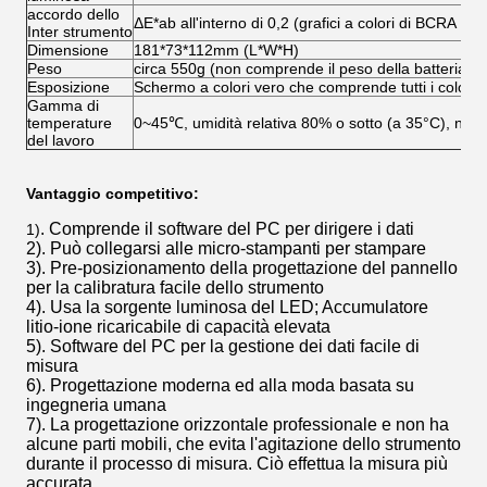
accordo dello
ΔE*ab all'interno di 0,2 (grafici a colori di BCRA II, 
Inter strumento
Dimensione
181*73*112mm (L*W*H)
Peso
circa 550g (non comprende il peso della batteria)
Esposizione
Schermo a colori vero che comprende tutti i colori
Gamma di
temperature
0~45℃, umidità relativa 80% o sotto (a 35°C), ne
del lavoro
Vantaggio competitivo:
.
Comprende il software del PC per dirigere i dati
1)
2).
Può collegarsi alle micro-stampanti per stampare
3). Pre-posizionamento della progettazione del pannello
per la calibratura facile dello strumento
4). Usa la sorgente luminosa del LED; Accumulatore
litio-ione ricaricabile di capacità elevata
5). Software del PC per la gestione dei dati facile di
misura
6).
Progettazione moderna ed alla moda basata su
ingegneria umana
7).
La progettazione orizzontale professionale e non ha
alcune parti mobili, che evita l'agitazione dello strumento
durante il processo di misura. Ciò effettua la misura più
accurata