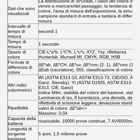
La distribuzione di SPD/dati, i valori del colore del ca
venire a mancare/del passaggio, la tendenza di erro
Dati che sono
colore, l'area di misura dell'esposizione, la simulazio
visualizzati
campione standard di entrata a tastiera di differenza
misura
Intervallo di
tempo di
secondi 1
misura
Tempo di
1 secondo
misura
Spazio di
CIE-L*a*b, L*C*h, L*u*v, XYZ, Yxy, riflettanza
colore
Hunterlab, Munsell MI, CMYK, RGB, HSB
Formule di
ΔE*ab, ΔE*CH, ΔE*uv, ΔE*cmc (2: 1), ΔE*cmc (1: 1
differenza di
ΔEab (cacciatore), 555, classificazione di colore
colore
WI (ASTM E313-10, ASTM E313-73, CIE/ISO, AATCC
Ganz, Stensby); YI (ASTM D1925, ASTM E313-00,
Altri indici
E313, CIE, Ganz)
colorimetrici
Indice Milm, stabilità del colore del bastone, stabili
Luminanza di iso, 8 lucentezza, una densità, densità
riflettività di scissione leggera: deviazione standard
Ripetibilità
valori di colore: ΔE*ab
<>
Massimo: 0,04
Capacità della
ricaricabile, 10000 prove continue, 7.4V/6000mAh
batteria
Longevità di
sorgente
5 anni, 1,5 milione prove
luminosa