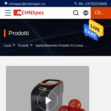
chnspec@colorspec.cn
86--13732210605
Citazione
Prodotti
>
>
>
Casa
Prodotti
Spettrofotometro Portatile Di Colore
Sorgente Lumino