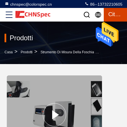
chnspec@colorspec.cn
86--13732210605
Citazione
Prodotti
>
>
>
Casa
Prodotti
Strumento Di Misura Della Foschia
Intervallo Di V