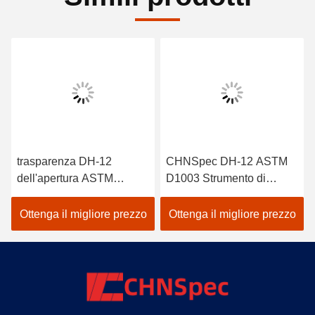
trasparenza DH-12
CHNSpec DH-12 ASTM
dell'apertura ASTM
D1003 Strumento di
D1003 Haze Meter For
misurazione della foschia
Plastic Glass di 21mm
per pellicole di plastica
Ottenga il migliore prezzo
Ottenga il migliore prezzo