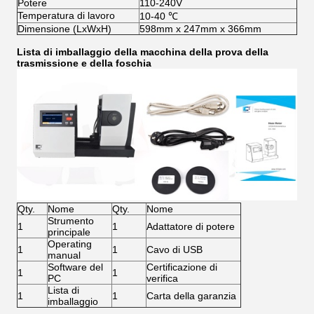
Potere
110-240V
Temperatura di lavoro
10-40 ℃
Dimensione (LxWxH)
598mm x 247mm x 366mm
Lista
di
imballaggio
della macchina della prova della
trasmissione e
della
foschia
Qty.
Nome
Qty.
Nome
Strumento
1
1
Adattatore di potere
principale
Operating
1
1
Cavo di USB
manual
Software del
Certificazione di
1
1
PC
verifica
Lista di
1
1
Carta della garanzia
imballaggio