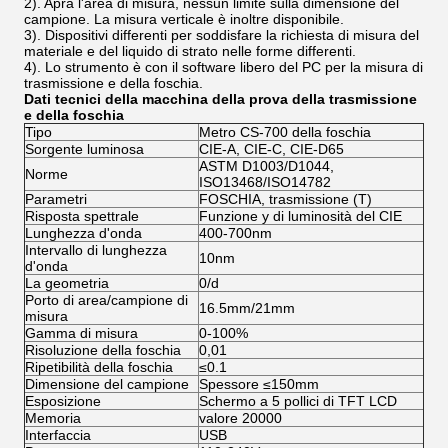
2). Apra l'area di misura, nessun limite sulla dimensione del
campione. La misura verticale è inoltre disponibile.
3). Dispositivi differenti per soddisfare la richiesta di misura del
materiale e del liquido di strato nelle forme differenti.
4). Lo strumento è con il software libero del PC per la misura di
trasmissione e della foschia.
Dati tecnici
della macchina della prova della trasmissione
e
della
foschia
Tipo
Metro CS-700 della foschia
Sorgente luminosa
CIE-A, CIE-C, CIE-D65
ASTM D1003/D1044,
Norme
ISO13468/ISO14782
Parametri
FOSCHIA, trasmissione (T)
Risposta spettrale
Funzione y di luminosità del CIE
Lunghezza d'onda
400-700nm
Intervallo di lunghezza
10nm
d'onda
La geometria
0/d
Porto di area/campione di
16.5mm/21mm
misura
Gamma di misura
0-100%
Risoluzione della foschia
0,01
Ripetibilità della foschia
≤0.1
Dimensione del campione
Spessore ≤150mm
Esposizione
Schermo a 5 pollici di TFT LCD
Memoria
valore 20000
Interfaccia
USB