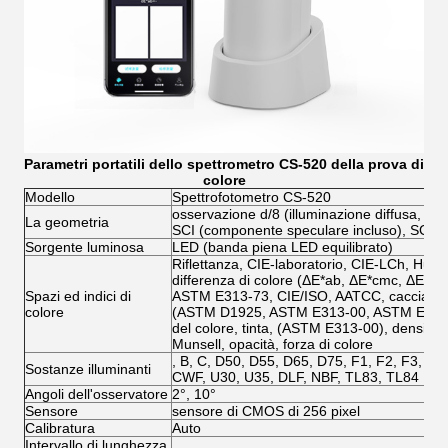
Parametri portatili dello spettrometro CS-520 della prova di
colore
Modello
Spettrofotometro CS-520
osservazione d/8 (illuminazione diffusa, 8°)
La geometria
SCI (componente speculare incluso), SCE (
Sorgente luminosa
LED (banda piena LED equilibrato)
Riflettanza, CIE-laboratorio, CIE-LCh, Hun
differenza di colore (ΔE*ab, ΔE*cmc, ΔE*9
Spazi ed indici di
ASTM E313-73, CIE/ISO, AATCC, cacciatore
colore
(ASTM D1925, ASTM E313-00, ASTM E313-73)
del colore, tinta, (ASTM E313-00), densità 
Munsell, opacità, forza di colore
, B, C, D50, D55, D65, D75, F1, F2, F3, F4,
Sostanze illuminanti
CWF, U30, U35, DLF, NBF, TL83, TL84
Angoli dell'osservatore
2°, 10°
Sensore
sensore di CMOS di 256 pixel
Calibratura
Auto
Intervallo di lunghezza