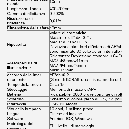
10nm
d'onda
Lunghezza d'onda
400-700nm
Gamma di riflettanza
0-200%
Risoluzione di
0,01%
riflettanza
Dimensione della sfera
40mm
Valore di cromaticità:
Massimo: dE*ab< 0="">
Media: dE*ab< 0="">
Ripetibilità
Deviazione standard all'interno di ΔE*ab 0,
sono misurate 30 volte ad un intervallo di 5
Riflettanza: Deviazione standard < 0="">
MAV: Φ8mm/Φ11mm
Area/apertura di
MAV: Φ4mm/Φ6mm
illuminazione
MINI: 1*3mm
accordo dello Inter
ΔE*ab<0.2
strumento
(Serie di BCRAⅡ, una misura media di 12 m
Tempo della prova
Circa 1s
Stoccaggio
Memoria di massa di APP
Batteria
Ricaricabile, 8000 prove continue di volte
Schermo
Schermo di colore pieno di IPS, 2,4 pollici
Interfaccia
USB, Bluetooth
Vita della lampada
10 anni, 1 milione prove
Lingua
Cinese ed inglese
Software
Andriod, IOS, Windows
Metrologia del
Sì, Livello I di metrologia
passaggio