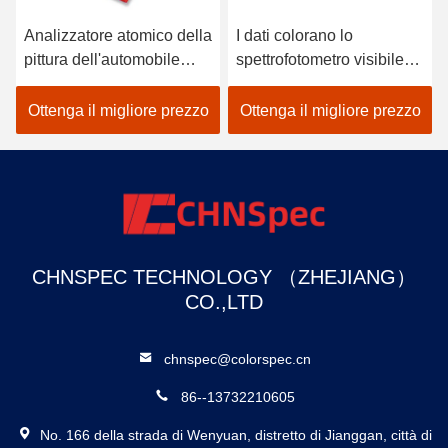
Analizzatore atomico della
I dati colorano lo
pittura dell'automobile
spettrofotometro visibile
dello spettrofotometro
per colore del tessuto che
tenuto in mano del
corrisponde nel nero
Ottenga il migliore prezzo
Ottenga il migliore prezzo
colorimetro di Lightweigh
CHNSPEC TECHNOLOGY （ZHEJIANG）
CO.,LTD
chnspec@colorspec.cn
86--13732210605
No. 166 della strada di Wenyuan, distretto di Jianggan, città di