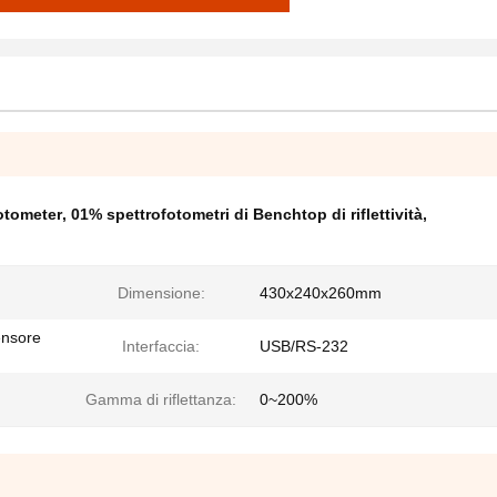
otometer
,
01% spettrofotometri di Benchtop di riflettività
,
Dimensione:
430x240x260mm
ensore
Interfaccia:
USB/RS-232
Gamma di riflettanza:
0~200%