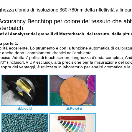
hezza d'onda di risoluzione 360-780nm della riflettività allinea
 Accurancy Benchtop per colore del tessuto che ab
sterbatch
 di Aanalyzer dei granelli di Masterbatch, del tessuto, della pittu
a parte 1.
lità eccellente. Lo strumento è con la funzione automatica di calibratu
ne anche dopo i cambiamenti drastici nell'ambiente.
reciso. Adotta 7 pollici di touch screen, lunghezza d'onda completa, An
D/0° (incluso/UV UV escluso), alta precisione per la misurazione del colo
pra dei vantaggi, è utilizzata in laboratorio per analisi cromatica e la