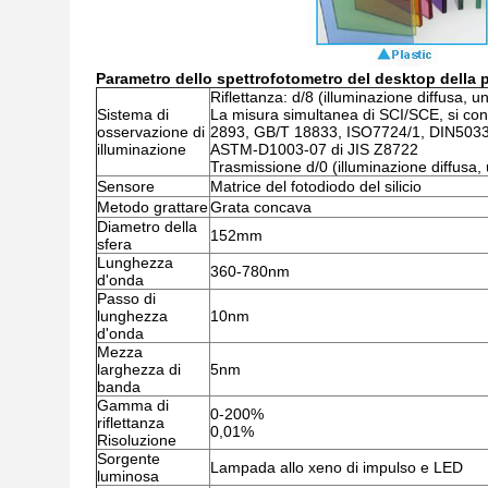
Parametro
dello
spettrofotometro
del desktop della
p
Riflettanza: d/8 (illuminazione diffusa, u
Sistema di
La misura simultanea di SCI/SCE, si co
osservazione di
2893, GB/T 18833, ISO7724/1, DIN5033 T
illuminazione
ASTM-D1003-07 di JIS Z8722
Trasmissione d/0 (illuminazione diffusa,
Sensore
Matrice del fotodiodo del silicio
Metodo grattare
Grata concava
Diametro della
152mm
sfera
Lunghezza
360-780nm
d'onda
Passo di
lunghezza
10nm
d'onda
Mezza
larghezza di
5nm
banda
Gamma di
0-200%
riflettanza
0,01%
Risoluzione
Sorgente
Lampada allo xeno di impulso e LED
luminosa