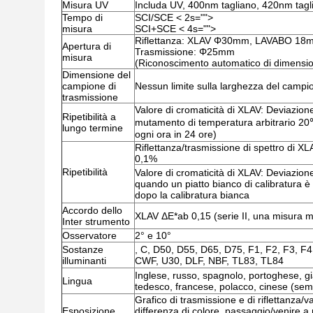
Misura UV
Includa UV, 400nm tagliano, 420nm tagl
Tempo di
SCI/SCE < 2s="">
misura
SCI+SCE < 4s="">
Riflettanza: XLAV Φ30mm, LAVABO 
Apertura di
Trasmissione: Φ25mm
misura
(Riconoscimento automatico di dimensio
Dimensione del
campione di
Nessun limite sulla larghezza del campi
trasmissione
Valore di cromaticità di XLAV: Deviazione
Ripetibilità a
mutamento di temperatura arbitrario 2
lungo termine
ogni ora in 24 ore)
Riflettanza/trasmissione di spettro di XL
0,1%
Ripetibilità
Valore di cromaticità di XLAV: Deviazione
quando un piatto bianco di calibratura è 
dopo la calibratura bianca
Accordo dello
XLAV ΔE*ab 0,15 (serie II, una misura 
Inter strumento
Osservatore
2° e 10°
Sostanze
, C, D50, D55, D65, D75, F1, F2, F3, F4
illuminanti
CWF, U30, DLF, NBF, TL83, TL84
Inglese, russo, spagnolo, portoghese, g
Lingua
tedesco, francese, polacco, cinese (semp
Grafico di trasmissione e di riflettanza/va
Esposizione
differenza di colore, passaggio/venire a