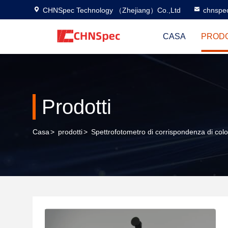
CHNSpec Technology （Zhejiang）Co.,Ltd
chnspe
CASA
PRODO
Prodotti
Casa
>
prodotti
>
Spettrofotometro di corrispondenza di col