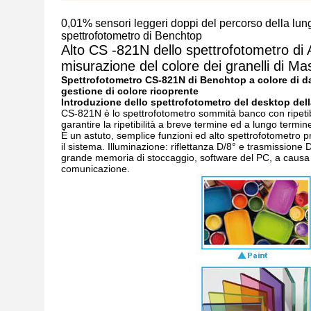
0,01% sensori leggeri doppi del percorso della lung
spettrofotometro di Benchtop
Alto CS -821N dello spettrofotometro di
misurazione del colore dei granelli di Ma
Spettrofotometro CS-821N di Benchtop a colore di dati
gestione di colore ricoprente
Introduzione dello spettrofotometro del desktop dell
CS-821N è lo spettrofotometro sommità banco con ripetibi
garantire la ripetibilità a breve termine ed a lungo termi
È un astuto, semplice funzioni ed alto spettrofotometro p
il sistema. Illuminazione: riflettanza D/8° e trasmissione 
grande memoria di stoccaggio, software del PC, a causa so
comunicazione.