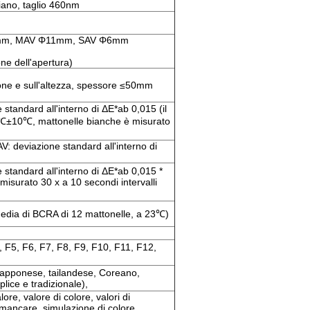
iano, taglio 460nm
18mm, MAV Φ11mm, SAV Φ6mm
ne dell'apertura)
one e sull'altezza, spessore ≤50mm
 standard all'interno di ΔE*ab 0,015 (il
0℃±10℃, mattonelle bianche è misurato
AV: deviazione standard all'interno di
 standard all'interno di ΔE*ab 0,015 *
misurato 30 x a 10 secondi intervalli
media di BCRA di 12 mattonelle, a 23℃)
, F5, F6, F7, F8, F9, F10, F11, F12,
iapponese, tailandese, Coreano,
lice e tradizionale),
lore, valore di colore, valori di
 mancare, simulazione di colore,