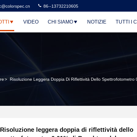
c@colorspec.cn
86--13732210605
TTI
VIDEO
CHI SIAMO
NOTIZIE
TUTTI I 
ore
>
Risoluzione Leggera Doppia Di Riflettività Dello Spettrofotometr
Risoluzione leggera doppia di riflettività dello