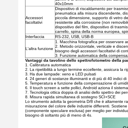
40x10mm
Dispositivo di riscaldamento per trasmiss
pneumatica alla misura discendente, dispo
Accessori
piccola dimensione, supporto di vetro delle
facoltativi
resistente alla corrosione (non removibi
dispositivo del film, dispositivo di trasm
carrello, spina della norma europea, sp
Interfaccia
RS-232, USB, USB-B
1. Macchina fotografica per osservare a
2. Metodo orizzontale, verticale e disce
L'altra funzione
bisogno degli accessori facoltativi di co
3. Funzione automatica della compensaz
Vantaggi
da tavolino
dello spettrofotometro della
par
1. Calibratura automatica
2. La ripetibilità a lungo termine eccellente, assicura la 
3. Ha due lampade: xeno e LED pulsati
4. 24 generi di sostanze illuminanti e di più di 40 indici d
5. Temperatura e funzione della compensazione di umidi
6. Il touch screen a sette pollici, Android aziona il sistema
7. Tecnologia ottica doppia di analisi dello spettro dei per
8. Misura rapida simultanea di sostegno SCI+SCE
Lo strumento adotta la geometria D/8 che è altamente ra
misurazione del colore delle industrie differenti. Sosti
(componente speculare esclusa) per meglio per individu
bisogno di soltanto più di meno di 4s.