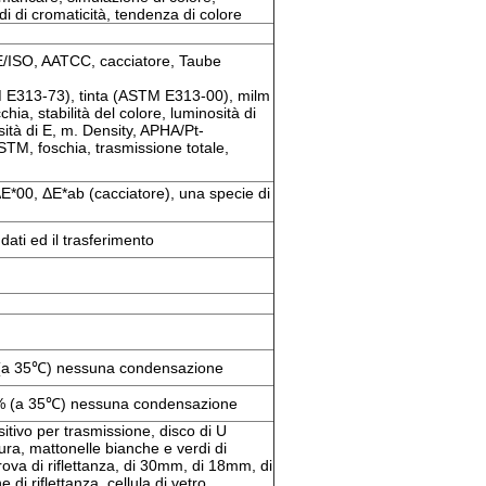
idi di cromaticità, tendenza di colore
ISO, AATCC, cacciatore, Taube
E313-73), tinta (ASTM E313-00), milm
hia, stabilità del colore, luminosità di
sità di E, m. Density, APHA/Pt-
STM, foschia, trasmissione totale,
*00, ΔE*ab (cacciatore), una specie di
ati ed il trasferimento
 (a 35℃) nessuna condensazione
80% (a 35℃) nessuna condensazione
itivo per trasmissione, disco di U
tura, mattonelle bianche e verdi di
rova di riflettanza, di 30mm, di 18mm, di
i riflettanza, cellula di vetro