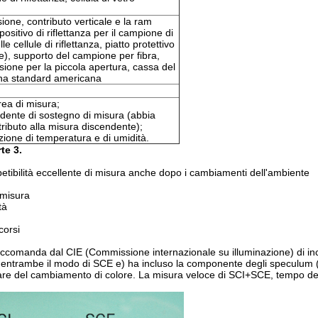
ione, contributo verticale e la ram
sitivo di riflettanza per il campione di
 cellule di riflettanza, piatto protettivo
le), supporto del campione per fibra,
issione per la piccola apertura, cassa del
ina standard americana
rea di misura;
ndente di sostegno di misura (abbia
ntributo alla misura discendente);
ione di temperatura e di umidità.
te 3.
ripetibilità eccellente di misura anche dopo i cambiamenti dell'ambiente
i misura
tà
corsi
ccomanda dal CIE (Commissione internazionale su illuminazione) di inc
ene entrambe il modo di SCE e) ha incluso la componente degli speculum 
are del cambiamento di colore. La misura veloce di SCI+SCE, tempo de