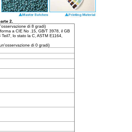
arte 2.
n'osservazione di 8 gradi)
nforma a CIE No .15, GB/T 3978, il GB
eil7, lo stato la C, ASTM E1164,
 un'osservazione di 0 gradi)