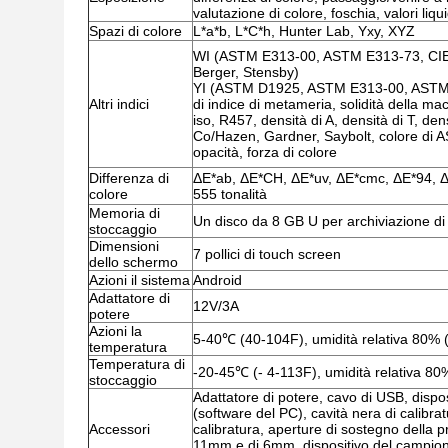
valutazione di colore, foschia, valori liqu
Spazi di colore
L*a*b, L*C*h, Hunter Lab, Yxy, XYZ
WI (ASTM E313-00, ASTM E313-73, CIE/
Berger, Stensby)
YI (ASTM D1925, ASTM E313-00, ASTM 
Altri indici
di indice di metameria, solidità della macc
iso, R457, densità di A, densità di T, den
Co/Hazen, Gardner, Saybolt, colore di A
opacità, forza di colore
Differenza di
ΔE*ab, ΔE*CH, ΔE*uv, ΔE*cmc, ΔE*94, ΔE
colore
555 tonalità
Memoria di
Un disco da 8 GB U per archiviazione di d
stoccaggio
Dimensioni
7 pollici di touch screen
dello schermo
Azioni il sistema
Android
Adattatore di
12V/3A
potere
Azioni la
5-40℃ (40-104F), umidità relativa 80%
temperatura
Temperatura di
-20-45℃ (- 4-113F), umidità relativa 
stoccaggio
Adattatore di potere, cavo di USB, dispos
(software del PC), cavità nera di calibra
Accessori
calibratura, aperture di sostegno della p
11mm e di 6mm, dispositivo del campione d