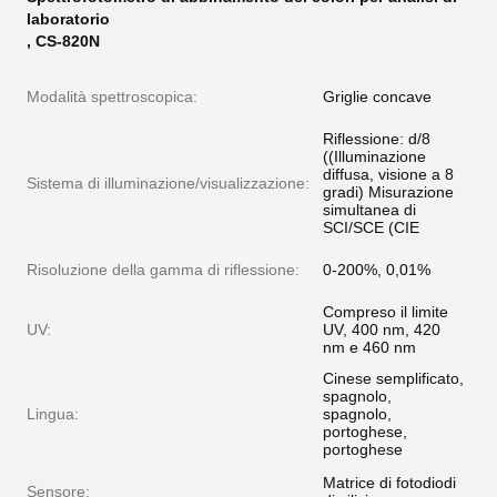
laboratorio
,
CS-820N
Modalità spettroscopica:
Griglie concave
Riflessione: d/8
((Illuminazione
diffusa, visione a 8
Sistema di illuminazione/visualizzazione:
gradi) Misurazione
simultanea di
SCI/SCE (CIE
Risoluzione della gamma di riflessione:
0-200%, 0,01%
Compreso il limite
UV:
UV, 400 nm, 420
nm e 460 nm
Cinese semplificato,
spagnolo,
Lingua:
spagnolo,
portoghese,
portoghese
Matrice di fotodiodi
Sensore: