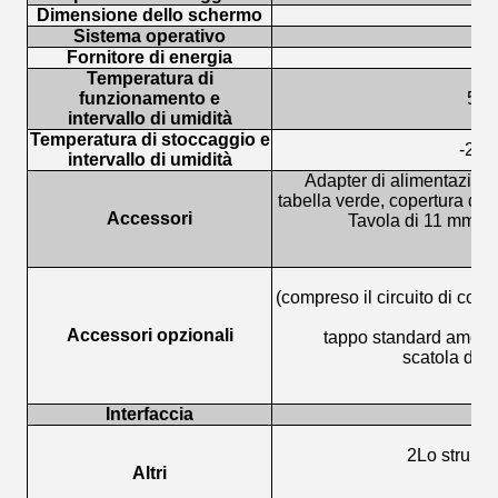
Dimensione dello schermo
Sistema operativo
Fornitore di energia
Temperatura di
funzionamento e
5 ~ 
intervallo di umidità
Temperatura di stoccaggio e
-20 ~
intervallo di umidità
Adapter di alimentazione
tabella verde, copertura di 
Accessori
Tavola di 11 mm di 
(compreso il circuito di cont
Accessori opzionali
tappo standard america
scatola di p
Interfaccia
2Lo strumen
Altri