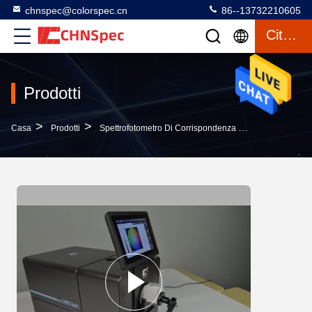
chnspec@colorspec.cn
86--13732210605
Citazione
Prodotti
>
>
>
Casa
Prodotti
Spettrofotometro Di Corrispondenza Di Colore
CS-8