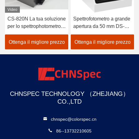
Spettrofotometro a grande
Spectrofotometro della
apertura da 50 mm DS-
serie DS-87CG
807
Misurazione integrata del
colore e della lucentezza
Ottenga il migliore prezzo
Ottenga il migliore prezzo
CHNSPEC TECHNOLOGY （ZHEJIANG）
CO.,LTD
chnspec@colorspec.cn
86--13732210605