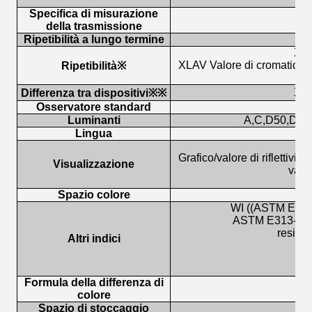
Specifica di misurazione
della trasmissione
Ripetibilità a lungo termine
XLA
XLAV Valore di cromaticità
Ripetibilità※
XLA
Differenza tra dispositivi※
※
Osservatore standard
Luminanti
A,C,D50,D55
Lingua
Grafico/valore di riflettivit
Visualizzazione
valut
Spazio colore
WI ((ASTM E313
ASTM E313-00,AS
resiste
Altri indici
A
Formula della differenza di
ΔE
colore
Spazio di stoccaggio