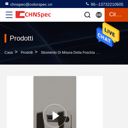
chnspec@colorspec.cn
86--13732210605
Citazione
Prodotti
>
>
>
Casa
Prodotti
Strumento Di Misura Della Foschia
Lunghezza D'on