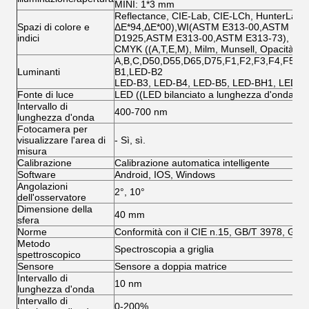
MINI: 1*3 mm
Reflectance, CIE-Lab, CIE-LCh, HunterLab, C
Spazi di colore e
ΔE*94,ΔE*00),WI(ASTM E313-00,ASTM E313-
indici
D1925,ASTM E313-00,ASTM E313-73), Nerozz
CMYK ((A,T,E,M), Milm, Munsell, Opacità, Fo
A,B,C,D50,D55,D65,D75,F1,F2,F3,F4,F5,F
Luminanti
B1,LED-B2
LED-B3, LED-B4, LED-B5, LED-BH1, LED-R
Fonte di luce
LED ((LED bilanciato a lunghezza d'onda co
Intervallo di
400-700 nm
lunghezza d'onda
Fotocamera per
visualizzare l'area di
- Sì, sì.
misura
Calibrazione
Calibrazione automatica intelligente
Software
Android, IOS, Windows
Angolazioni
2°, 10°
dell'osservatore
Dimensione della
40 mm
sfera
Norme
Conformità con il CIE n.15, GB/T 3978, GB
Metodo
Spectroscopia a griglia
spettroscopico
Sensore
Sensore a doppia matrice
Intervallo di
10 nm
lunghezza d'onda
Intervallo di
0-200%