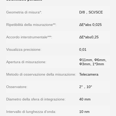
Geometria di misura*:
D/8，SCI/SCE
Ripetibilità della misurazione**:
ΔE*ab≤ 0,025
Accordo interstrumentale***:
ΔE*ab≤0,25
Visualizza precisione:
0,01
Φ11mm, Φ6mm,
Apertura di misurazione:
Φ3mm, 1*3mm
Metodo di osservazione della misurazione:
Telecamera
Osservatore:
2°，10°
Diametro della sfera di integrazione:
40 mm
Intervallo di lunghezza d'onda:
10 nm