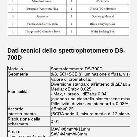
Dati tecnici dello spettrophotometro DS-
700D
Modello
Spettrofotometro DS-700D
Geometria
d/8, SCI+SCE ((illuminazione diffusa, visio
Valore di cromaticità:
Diversione standard all'interno di ΔE*ab ≤ 0
Media: dE*ab< 0.025
Ripetibilità
- Max, ti prego. :dE*ab≤ 0.04
(quando una piastrella bianca viene misurata 
Riflettività: deviazione standard < 0,08%
Accordo
ΔE*ab<0.25
interstrumento
(BCRA serie II, misura media di 12 piastrelle
Risoluzione della
0.01
schermata
MAV:Φ8mm/Φ11mm
Area di
SAV:Φ4mm/Φ6mm
illuminazione/apertura