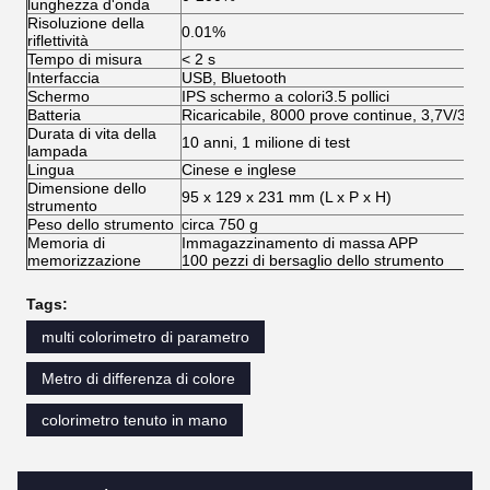
lunghezza d'onda
Risoluzione della
0.01%
riflettività
Tempo di misura
< 2 s
Interfaccia
USB, Bluetooth
Schermo
IPS schermo a colori3.5 pollici
Batteria
Ricaricabile, 8000 prove continue, 3,7V/30
Durata di vita della
10 anni, 1 milione di test
lampada
Lingua
Cinese e inglese
Dimensione dello
95 x 129 x 231 mm (L x P x H)
strumento
Peso dello strumento
circa 750 g
Memoria di
Immagazzinamento di massa APP
memorizzazione
100 pezzi di bersaglio dello strumento
Tags:
multi colorimetro di parametro
Metro di differenza di colore
colorimetro tenuto in mano