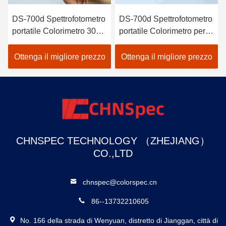
DS-700d Spettrofotometro
DS-700d Spettrofotometro
DS-
portatile Colorimetro 30+
portatile Colorimetro per
con
Parametri di misurazione
l'industria tessile
e a
e 37 sorgenti luminose di
Ottenga il migliore prezzo
Ottenga il migliore prezzo
Ot
valutazione
CHNSPEC TECHNOLOGY （ZHEJIANG）
CO.,LTD
chnspec@colorspec.cn
86--13732210605
No. 166 della strada di Wenyuan, distretto di Jianggan, città di