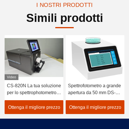
I NOSTRI PRODOTTI
Simili prodotti
Spettrofotometro a grande
Spectrofotometro della
apertura da 50 mm DS-
serie DS-87CG
807
Misurazione integrata del
colore e della lucentezza
Ottenga il migliore prezzo
Ottenga il migliore prezzo