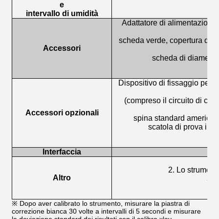
e
-2
intervallo di umidità
Adattatore di alimentazione, 
scheda verde, copertura di s
Accessori
scheda di diametro
Dispositivo di fissaggio per l
(compreso il circuito di con
Accessori opzionali
spina standard americana,
scatola di prova in f
Interfaccia
2. Lo strumento
Altro
3. 
※ Dopo aver calibrato lo strumento, misurare la piastra di
correzione bianca 30 volte a intervalli di 5 secondi e misurare