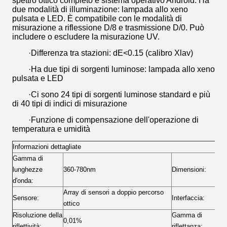
spettro ottico completo e sistema operativo Android. Ha
due modalità di illuminazione: lampada allo xeno
pulsata e LED. È compatibile con le modalità di
misurazione a riflessione D/8 e trasmissione D/0. Può
includere o escludere la misurazione UV.
·Differenza tra stazioni: dE<0.15 (calibro Xlav)
·Ha due tipi di sorgenti luminose: lampada allo xeno
pulsata e LED
·Ci sono 24 tipi di sorgenti luminose standard e più
di 40 tipi di indici di misurazione
·Funzione di compensazione dell'operazione di
temperatura e umidità
Informazioni dettagliate
Gamma di
lunghezze
360-780nm
Dimensioni:
d'onda:
Array di sensori a doppio percorso
Sensore:
Interfaccia:
ottico
Risoluzione della
Gamma di
0,01%
riflettività:
riflettanza: