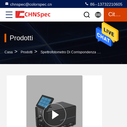
chnspec@colorspec.cn
86--13732210605
Citazione
Prodotti
>
>
>
Casa
Prodotti
Spettrofotometro Di Corrispondenza Di Colore
CS-8