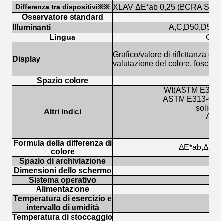
Differenza tra dispositivi※
※
XLAV ΔE*ab 0,25 (BCRA Serie I
Osservatore standard
A,C,D50,D55,D
Illuminanti
Lingua
Cine
Grafico/valore di riflettanza e t
Display
valutazione del colore, foschia,
Spazio colore
WI(ASTM E313-
ASTM E313-00,
solidit
Altri indici
APHA
Formula della differenza di
ΔE*ab,ΔE*CH
colore
Spazio di archiviazione
Dimensioni dello schermo
Sistema operativo
Alimentazione
Temperatura di esercizio e
5
intervallo di umidità
Temperatura di stoccaggio