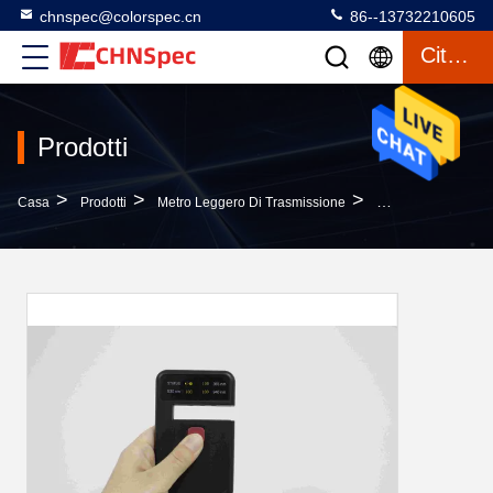
chnspec@colorspec.cn
86--13732210605
Citazione
Prodotti
>
>
>
Casa
Prodotti
Metro Leggero Di Trasmissione
Trasmissione UV Leg