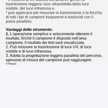
trasmissione leggera: luce ultravioletta della luce
visibile, del luce infrarossa e.
* può applicarsi per misurare la trasmissione o la foschia
di tutti i tipi di campioni trasparenti e traslucidi con il
piano parallelo.
Vantaggi dello strumento:
1.
L'operazione semplice e velocemente ottenere il
risultato, finchè il campione è disposto nell'area
campione, il risultato dei test sarà visualizzata.
2. Può misurare la trasmissione di luce UV, di luce
visibile e di luce infrarossa.
3. Adotta la progettazione leggera parallela del percorso,
spessore di misura del campione può raggiungere
13mm
4. Lo strumento ha una funzione di serratura di dati.
Dopo la prova, premi il tasto della TENUTA sullo
strumento per chiudere i dati a chiave di prova ed i dati
del campione ancora rimarranno sull'interfaccia
dell'esposizione dopo che il campione è portato via.
5. Visualizzatore digitale, ampio campo di misura, di alta
risoluzione.
6. Due modi di calibratura: Calibratura manuale e
calibratura automatica per uso facile
7. Progettazione di piccola dimensione ed