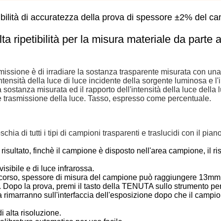
etibilità di accuratezza della prova di spessore ±2% del c
ta ripetibilità per la misura materiale da parte 
asmissione è di irradiare la sostanza trasparente misurata con un
ntensità della luce di luce incidente della sorgente luminosa e l'
 sostanza misurata ed il rapporto dell'intensità della luce della 
e è trasmissione della luce. Tasso, espresso come percentuale.
hia di tutti i tipi di campioni trasparenti e traslucidi con il pian
sultato, finchè il campione è disposto nell'area campione, il ris
isibile e di luce infrarossa.
percorso, spessore di misura del campione può raggiungere 13mm
i. Dopo la prova, premi il tasto della TENUTA sullo strumento per
a rimarranno sull'interfaccia dell'esposizione dopo che il campi
i alta risoluzione.