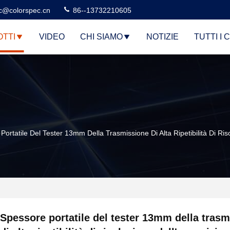
c@colorspec.cn
86--13732210605
TTI
VIDEO
CHI SIAMO
NOTIZIE
TUTTI I 
Portatile Del Tester 13mm Della Trasmissione Di Alta Ripetibilità Di Ris
Spessore portatile del tester 13mm della tras