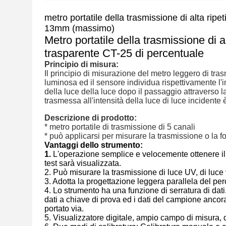
metro portatile della trasmissione di alta rip
13mm (massimo)
Metro portatile della trasmissione di al
trasparente CT-25 di percentuale
Principio di misura:
Il principio di misurazione del metro leggero di tr
luminosa ed il sensore individua rispettivamente l'i
della luce della luce dopo il passaggio attraverso la
trasmessa all'intensità della luce di luce incident
Descrizione di prodotto:
* metro portatile di trasmissione di 5 canali
* può applicarsi per misurare la trasmissione o la fosc
Vantaggi dello strumento:
1.
L'operazione semplice e velocemente ottenere il ri
test sarà visualizzata.
2. Può misurare la trasmissione di luce UV, di luce v
3. Adotta la progettazione leggera parallela del 
4. Lo strumento ha una funzione di serratura di dat
dati a chiave di prova ed i dati del campione ancor
portato via.
5. Visualizzatore digitale, ampio campo di misura, d