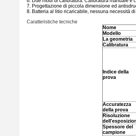
6. Due modi di calibratura: Calibratura manuale e c
7. Progettazione di piccola dimensione ed antisdrucc
8. Batteria al litio ricaricabile, nessuna necessità di
Caratteristiche tecniche
Nome
Modello
La geometria
Calibratura
Indice della
prova
Accuratezza
della prova
Risoluzione
dell'esposizio
Spessore del
campione