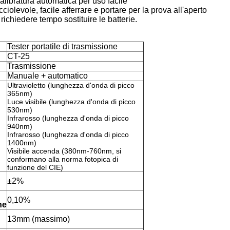
alibratura automatica per uso facile
iolevole, facile afferrare e portare per la prova all'aperto
 richiedere tempo sostituire le batterie.
Tester portatile di trasmissione
CT-25
Trasmissione
Manuale + automatico
Ultravioletto (lunghezza d'onda di picco
365nm)
Luce visibile (lunghezza d'onda di picco
530nm)
Infrarosso (lunghezza d'onda di picco
940nm)
Infrarosso (lunghezza d'onda di picco
1400nm)
Visibile accenda (380nm-760nm, si
conformano alla norma fotopica di
funzione del CIE)
±2%
0,10%
ne
13mm (massimo)