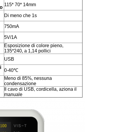
115* 70* 14mm
to
Di meno che 1s
750mA
5V/1A
Esposizione di colore pieno,
135*240, a 1,14 pollici
USB
i
0-40℃
Meno di 85%, nessuna
condensazione
Il cavo di USB, cordicella, aziona il
manuale