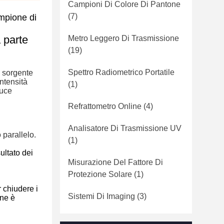
Campioni Di Colore Di Pantone
(7)
ampione di
a parte
Metro Leggero Di Trasmissione
(19)
Spettro Radiometrico Portatile
a sorgente
intensità
(1)
luce
Refrattometro Online
(4)
Analisatore Di Trasmissione UV
o parallelo.
(1)
ultato dei
Misurazione Del Fattore Di
Protezione Solare
(1)
 chiudere i
Sistemi Di Imaging
(3)
one è