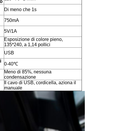
to
Di meno che 1s
750mA
5V/1A
Esposizione di colore pieno,
135*240, a 1,14 pollici
USB
i
0-40℃
Meno di 85%, nessuna
condensazione
Il cavo di USB, cordicella, aziona il
manuale