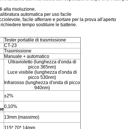
i alta risoluzione.
alibratura automatica per uso facile
iolevole, facile afferrare e portare per la prova all'aperto
 richiedere tempo sostituire le batterie.
Tester portatile di trasmissione
CT-23
Trasmissione
Manuale + automatico
Ultravioletto (lunghezza d'onda di
picco 365nm)
Luce visibile (lunghezza d'onda di
picco 530nm)
Infrarosso (lunghezza d'onda di picco
940nm)
±2%
0,10%
ne
13mm (massimo)
115* 70* 14mm