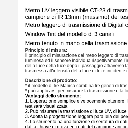
Metro UV leggero visibile CT-23 di trasm
campione di IR 13mm (massimo) del tes
Metro leggero di trasmissione di Digital c
Window Tint del modello di 3 canali
Metro tenuto in mano della trasmissione 
Principio di misura:
Il principio di misurazione del metro leggero di tr
luminosa ed il sensore individua rispettivamente l'i
della luce della luce dopo il passaggio attraverso la
trasmessa all'intensità della luce di luce incident
Descrizione di prodotto:
* il modello di tre-Manica combina tre generi di trasm
* può applicarsi per misurare la trasmissione o la fosc
Vantaggi dello strumento:
1.
L'operazione semplice e velocemente ottenere il ri
test sarà visualizzata.
2. Può misurare la trasmissione di luce UV, di luce v
3. Adotta la progettazione leggera parallela del 
4. Lo strumento ha una funzione di serratura di dat
dati a chiave di prova ed i dati del campione ancor