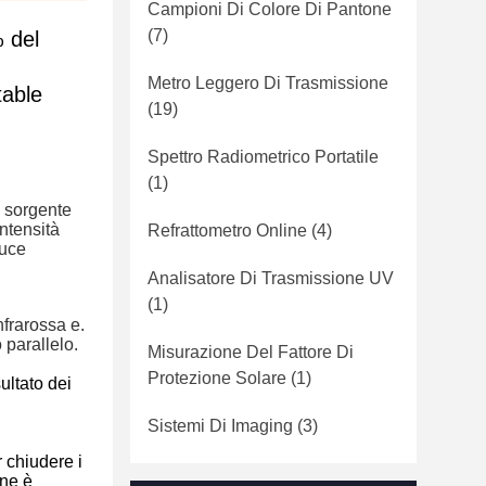
Campioni Di Colore Di Pantone
(7)
% del
Metro Leggero Di Trasmissione
table
(19)
Spettro Radiometrico Portatile
(1)
a sorgente
intensità
Refrattometro Online
(4)
luce
Analisatore Di Trasmissione UV
(1)
nfrarossa e.
o parallelo.
Misurazione Del Fattore Di
Protezione Solare
(1)
ultato dei
Sistemi Di Imaging
(3)
 chiudere i
one è