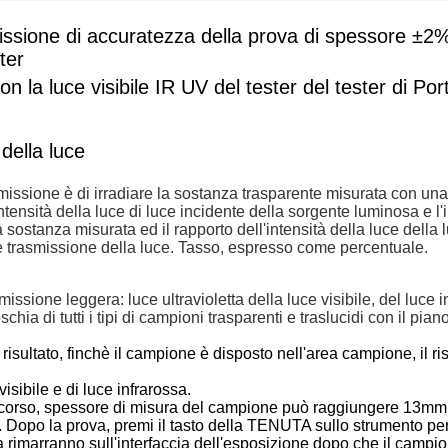
issione di accuratezza della prova di spessore ±2
ter
on la luce visibile IR UV del tester del tester di Por
della luce
asmissione è di irradiare la sostanza trasparente misurata con un
ntensità della luce di luce incidente della sorgente luminosa e l'
 sostanza misurata ed il rapporto dell'intensità della luce della 
e è trasmissione della luce. Tasso, espresso come percentuale.
issione leggera: luce ultravioletta della luce visibile, del luce i
hia di tutti i tipi di campioni trasparenti e traslucidi con il pian
sultato, finchè il campione è disposto nell'area campione, il ris
isibile e di luce infrarossa.
percorso, spessore di misura del campione può raggiungere 13mm
i. Dopo la prova, premi il tasto della TENUTA sullo strumento per
a rimarranno sull'interfaccia dell'esposizione dopo che il campi