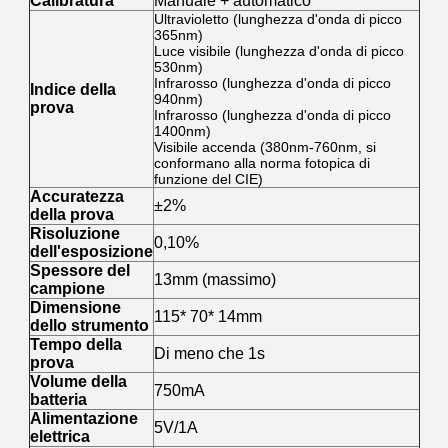
Calibratura
Manuale + automatico
Ultravioletto (lunghezza d'onda di picco
365nm)
Luce visibile (lunghezza d'onda di picco
530nm)
Infrarosso (lunghezza d'onda di picco
Indice della
940nm)
prova
Infrarosso (lunghezza d'onda di picco
1400nm)
Visibile accenda (380nm-760nm, si
conformano alla norma fotopica di
funzione del CIE)
Accuratezza
±2%
della prova
Risoluzione
0,10%
dell'esposizione
Spessore del
13mm (massimo)
campione
Dimensione
115* 70* 14mm
dello strumento
Tempo della
Di meno che 1s
prova
Volume della
750mA
batteria
Alimentazione
5V/1A
elettrica