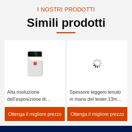
I NOSTRI PRODOTTI
Simili prodotti
Alta risoluzione
Spessore leggero tenuto
dell'esposizione di
in mano del tester 13mm
accuratezza della prova di
di trasmissione di Digital
ripetibilità ±2% del tester
Ottenga il migliore prezzo
Ottenga il migliore prezzo
portatile della
trasmissione