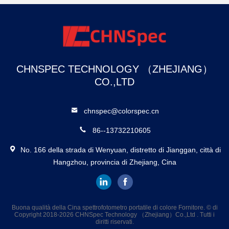
CHNSPEC TECHNOLOGY （ZHEJIANG）
CO.,LTD
chnspec@colorspec.cn
86--13732210605
No. 166 della strada di Wenyuan, distretto di Jianggan, città di
Hangzhou, provincia di Zhejiang, Cina
Buona qualità della Cina spettrofotometro portatile di colore Fornitore. © di
Copyright 2018-2026 CHNSpec Technology （Zhejiang）Co.,Ltd . Tutti i
diritti riservati.