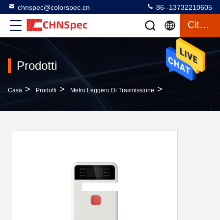
chnspec@colorspec.cn
86--13732210605
Citazione
Prodotti
>
>
>
Casa
Prodotti
Metro Leggero Di Trasmissione
Alta Risoluzione De