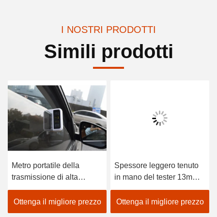
I NOSTRI PRODOTTI
Simili prodotti
Metro portatile della
Spessore leggero tenuto
trasmissione di alta
in mano del tester 13mm
ripetibilità per materiale
di trasmissione di Digital
trasparente diretto
Ottenga il migliore prezzo
Ottenga il migliore prezzo