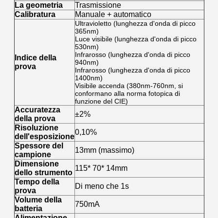
La geometria
Trasmissione
Calibratura
Manuale + automatico
Ultravioletto (lunghezza d'onda di picco
365nm)
Luce visibile (lunghezza d'onda di picco
530nm)
Infrarosso (lunghezza d'onda di picco
Indice della
940nm)
prova
Infrarosso (lunghezza d'onda di picco
1400nm)
Visibile accenda (380nm-760nm, si
conformano alla norma fotopica di
funzione del CIE)
Accuratezza
±2%
della prova
Risoluzione
0,10%
dell'esposizione
Spessore del
13mm (massimo)
campione
Dimensione
115* 70* 14mm
dello strumento
Tempo della
Di meno che 1s
prova
Volume della
750mA
batteria
Alimentazione